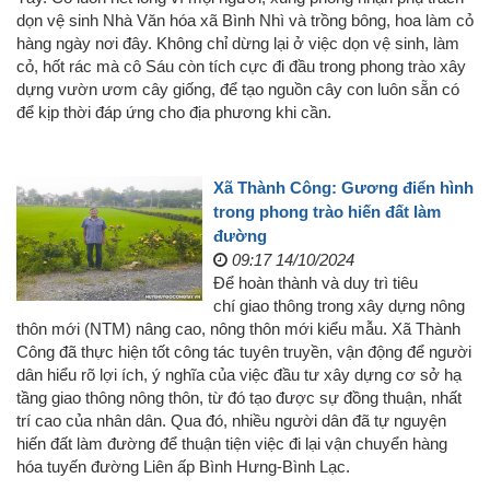
dọn vệ sinh Nhà Văn hóa xã Bình Nhì và trồng bông, hoa làm cỏ
hàng ngày nơi đây. Không chỉ dừng lại ở việc dọn vệ sinh, làm
cỏ, hốt rác mà cô Sáu còn tích cực đi đầu trong phong trào xây
dựng vườn ươm cây giống, để tạo nguồn cây con luôn sẵn có
để kịp thời đáp ứng cho địa phương khi cần.
Xã Thành Công: Gương điển hình
trong phong trào hiến đất làm
đường
09:17 14/10/2024
Để hoàn thành và duy trì tiêu
chí giao thông trong xây dựng nông
thôn mới (NTM) nâng cao, nông thôn mới kiểu mẫu. Xã Thành
Công đã thực hiện tốt công tác tuyên truyền, vận động để người
dân hiểu rõ lợi ích, ý nghĩa của việc đầu tư xây dựng cơ sở hạ
tầng giao thông nông thôn, từ đó tạo được sự đồng thuận, nhất
trí cao của nhân dân. Qua đó, nhiều người dân đã tự nguyện
hiến đất làm đường để thuận tiện việc đi lại vận chuyển hàng
hóa tuyến đường Liên ấp Bình Hưng-Bình Lạc.