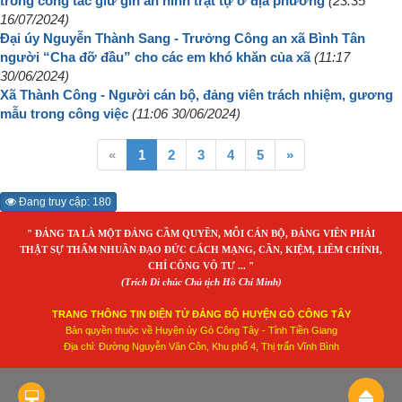
trong công tác giữ gìn an ninh trật tự ở địa phương
(23:35
16/07/2024)
Đại úy Nguyễn Thành Sang - Trưởng Công an xã Bình Tân
người “Cha đỡ đầu” cho các em khó khăn của xã
(11:17
30/06/2024)
Xã Thành Công - Người cán bộ, đảng viên trách nhiệm, gương
mẫu trong công việc
(11:06 30/06/2024)
«
1
2
3
4
5
»
Đang truy cập: 180
" ĐẢNG TA LÀ MỘT ĐẢNG CẦM QUYỀN, MỖI CÁN BỘ, ĐẢNG VIÊN PHẢI
THẬT SỰ THẤM NHUẦN ĐẠO ĐỨC CÁCH MẠNG, CẦN, KIỆM, LIÊM CHÍNH,
CHÍ CÔNG VÔ TƯ ... "
(Trích Di chúc Chủ tịch Hồ Chí Minh)
TRANG THÔNG TIN ĐIỆN TỬ ĐẢNG BỘ HUYỆN GÒ CÔNG TÂY
Bản quyền thuộc về Huyện ủy Gò Công Tây - Tỉnh Tiền Giang
Địa chỉ: Đường Nguyễn Văn Côn, Khu phố 4, Thị trấn Vĩnh Bình