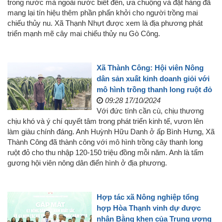
trong nước mà ngoài nước biết đến, ưa chuộng và đặt hàng đã
mang lại tín hiệu thêm phần phấn khởi cho người trồng mai
chiếu thủy nu. Xã Thạnh Nhựt được xem là địa phương phát
triển mạnh mẽ cây mai chiếu thủy nu Gò Công.
Xã Thành Công: Hội viên Nông
dân sản xuất kinh doanh giỏi với
mô hình trồng thanh long ruột đỏ
09:28 17/10/2024
Với đức tính cần cù, chịu thương
chịu khó và ý chí quyết tâm trong phát triển kinh tế, vươn lên
làm giàu chính đáng. Anh Huỳnh Hữu Danh ở ấp Bình Hưng, Xã
Thành Công đã thành công với mô hình trồng cây thanh long
ruột đỏ cho thu nhập 120-150 triệu đồng mỗi năm. Anh là tấm
gương hội viên nông dân điển hình ở địa phương.
Hợp tác xã Nông nghiệp tổng
hợp Hòa Thạnh vinh dự được
nhận Bằng khen của Trung ương