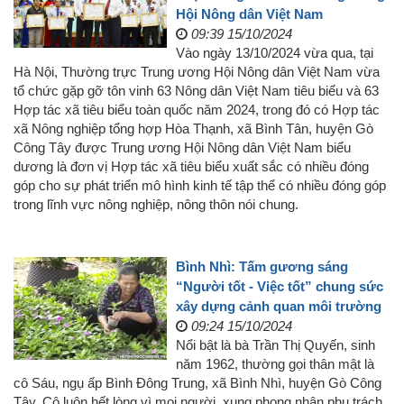
Hội Nông dân Việt Nam
09:39 15/10/2024
Vào ngày 13/10/2024 vừa qua, tại
Hà Nội, Thường trực Trung ương Hội Nông dân Việt Nam vừa
tổ chức gặp gỡ tôn vinh 63 Nông dân Việt Nam tiêu biểu và 63
Hợp tác xã tiêu biểu toàn quốc năm 2024, trong đó có Hợp tác
xã Nông nghiệp tổng hợp Hòa Thạnh, xã Bình Tân, huyện Gò
Công Tây được Trung ương Hội Nông dân Việt Nam biểu
dương là đơn vị Hợp tác xã tiêu biểu xuất sắc có nhiều đóng
góp cho sự phát triển mô hình kinh tế tập thể có nhiều đóng góp
trong lĩnh vực nông nghiệp, nông thôn nói chung.
Bình Nhì: Tấm gương sáng
“Người tốt - Việc tốt” chung sức
xây dựng cảnh quan môi trường
09:24 15/10/2024
Nổi bật là bà Trần Thị Quyến, sinh
năm 1962, thường gọi thân mật là
cô Sáu, ngụ ấp Bình Đông Trung, xã Bình Nhì, huyện Gò Công
Tây. Cô luôn hết lòng vì mọi người, xung phong nhận phụ trách