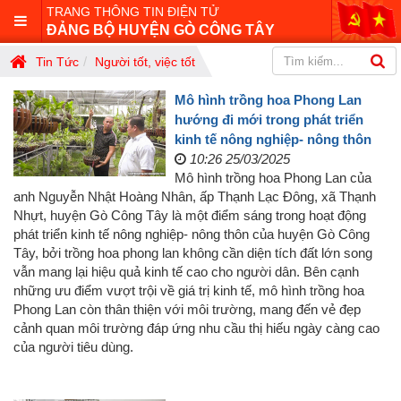
TRANG THÔNG TIN ĐIỆN TỬ
ĐẢNG BỘ HUYỆN GÒ CÔNG TÂY
Tin Tức
Người tốt, việc tốt
Mô hình trồng hoa Phong Lan
hướng đi mới trong phát triển
kinh tế nông nghiệp- nông thôn
10:26 25/03/2025
Mô hình trồng hoa Phong Lan của
anh Nguyễn Nhật Hoàng Nhân, ấp Thạnh Lạc Đông, xã Thạnh
Nhựt, huyện Gò Công Tây là một điểm sáng trong hoạt động
phát triển kinh tế nông nghiệp- nông thôn của huyện Gò Công
Tây, bởi trồng hoa phong lan không cần diện tích đất lớn song
vẫn mang lại hiệu quả kinh tế cao cho người dân. Bên cạnh
những ưu điểm vượt trội về giá trị kinh tế, mô hình trồng hoa
Phong Lan còn thân thiện với môi trường, mang đến vẻ đẹp
cảnh quan môi trường đáp ứng nhu cầu thị hiếu ngày càng cao
của người tiêu dùng.