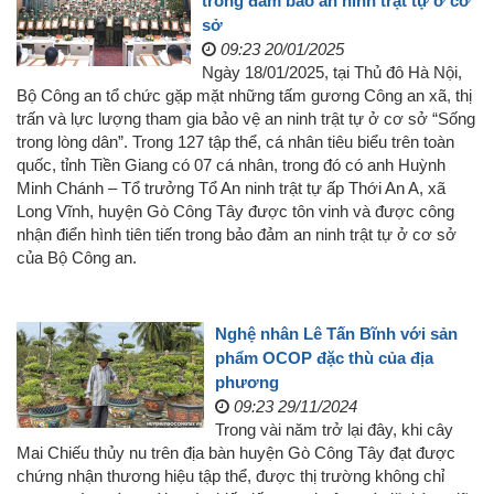
trong đảm bảo an ninh trật tự ở cơ
sở
09:23 20/01/2025
Ngày 18/01/2025, tại Thủ đô Hà Nội,
Bộ Công an tổ chức gặp mặt những tấm gương Công an xã, thị
trấn và lực lượng tham gia bảo vệ an ninh trật tự ở cơ sở “Sống
trong lòng dân”. Trong 127 tập thể, cá nhân tiêu biểu trên toàn
quốc, tỉnh Tiền Giang có 07 cá nhân, trong đó có anh Huỳnh
Minh Chánh – Tổ trưởng Tổ An ninh trật tự ấp Thới An A, xã
Long Vĩnh, huyện Gò Công Tây được tôn vinh và được công
nhận điển hình tiên tiến trong bảo đảm an ninh trật tự ở cơ sở
của Bộ Công an.
Nghệ nhân Lê Tấn Bĩnh với sản
phẩm OCOP đặc thù của địa
phương
09:23 29/11/2024
Trong vài năm trở lại đây, khi cây
Mai Chiếu thủy nu trên địa bàn huyện Gò Công Tây đạt được
chứng nhận thương hiệu tập thể, được thị trường không chỉ