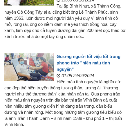
Tại ấp Bình Nhựt, xã Thành Công,
huyện Gò Công Tây ai ai cũng biết ông Lê Thành Phúc, sinh
năm 1963, luôn được mọi người dân yêu quý vì tánh tình cởi
mở, rộng rãi, ông có niềm đam mê yêu thích trồng hoa, cây
xanh, làm đẹp cho cả tuyến đường dài gần 200 mét dọc theo bờ
kênh trước nhà do một tay ông chăm sóc.
Gương người tốt việc tốt trong
phong trào “hiến máu tình
nguyện”
01:05 24/09/2024
Hiến máu tình nguyện là nghĩa cử
cao đẹp thể hiện truyền thống tương thân, tương ái, “thương
người như thể thương thân” của nhân dân ta. Qua phong trào
hiến máu tình nguyện trên địa bàn thị trấn Vĩnh Bình đã xuất
hiện nhiều tấm gương điển hình đáng trân trọng, cần biểu
dương và nhân rộng. Một trong những tấm gương tiêu biểu đó
là anh Trần Thành Danh – sinh năm 1988 - khu phố 1 – thị trấn
Vĩnh Bình.