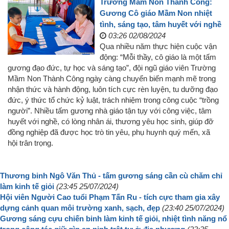
Trường Mầm Non Thành Công:
Gương Cô giáo Mầm Non nhiệt
tình, sáng tạo, tâm huyết với nghề
03:26 02/08/2024
Qua nhiều năm thực hiện cuộc vận
động: “Mỗi thầy, cô giáo là một tấm
gương đạo đức, tự học và sáng tạo”, đội ngũ giáo viên Trường
Mầm Non Thành Công ngày càng chuyển biến mạnh mẽ trong
nhận thức và hành động, luôn tích cực rèn luyện, tu dưỡng đạo
đức, ý thức tổ chức kỷ luật, trách nhiệm trong công cuộc “trồng
người”. Nhiều tấm gương nhà giáo tận tụy với công việc, tâm
huyết với nghề, có lòng nhân ái, thương yêu học sinh, giúp đỡ
đồng nghiệp đã được học trò tin yêu, phụ huynh quý mến, xã
hội trân trọng.
Thương binh Ngô Văn Thủ - tấm gương sáng cần cù chăm chỉ
làm kinh tế giỏi
(23:45 25/07/2024)
Hội viên Người Cao tuổi Phạm Tấn Ru - tích cực tham gia xây
dựng cảnh quan môi trường xanh, sạch, đẹp
(23:40 25/07/2024)
Gương sáng cựu chiến binh làm kinh tế giỏi, nhiệt tình năng nổ