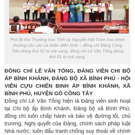
Phó Bí thư Thường trực Tỉnh ủy Nguyễn Hải Trâm trao khen
thưởng cho các cá nhân điển hình – đồng chí Đặng Công
Tiên đứng thứ 02 từ trái sang, đồng chí Lê Văn Tổng đứng
thứ 01 từ trái sang.
ĐỒNG CHÍ LÊ VĂN TỔNG, ĐẢNG VIÊN CHI BỘ
ẤP BÌNH KHÁNH, ĐẢNG BỘ XÃ BÌNH PHÚ - HỘI
VIÊN CỰU CHIẾN BINH ẤP BÌNH KHÁNH, XÃ
BÌNH PHÚ, HUYỆN GÒ CÔNG TÂY
Đồng chí Lê Văn Tổng hiện là Đảng viên sinh hoạt
tại Chi bộ ấp Bình Khánh, Đảng bộ xã Bình Phú;
đồng chí luôn chấp hành và bảo vệ đường lối, chủ
trương, Nghị quyết của Đảng, chính sách pháp luật
Nhà nước; luôn đấu tranh chống suy thoái về chính