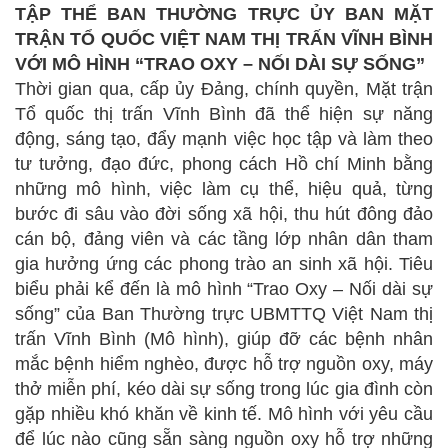
TẬP THỂ BAN THƯỜNG TRỰC ỦY BAN MẶT
TRẬN TỔ QUỐC VIỆT NAM THỊ TRẤN VĨNH BÌNH
VỚI MÔ HÌNH “TRAO OXY – NỐI DÀI SỰ SỐNG”
Thời gian qua, cấp ủy Đảng, chính quyền, Mặt trận
Tổ quốc thị trấn Vĩnh Bình đã thể hiện sự năng
động, sáng tạo, đẩy mạnh việc học tập và làm theo
tư tưởng, đạo đức, phong cách Hồ chí Minh bằng
những mô hình, việc làm cụ thể, hiệu quả, từng
bước đi sâu vào đời sống xã hội, thu hút đông đảo
cán bộ, đảng viên và các tầng lớp nhân dân tham
gia hưởng ứng các phong trào an sinh xã hội. Tiêu
biểu phải kể đến là mô hình “Trao Oxy – Nối dài sự
sống” của Ban Thường trực UBMTTQ Việt Nam thị
trấn Vĩnh Bình (Mô hình), giúp đỡ các bệnh nhân
mắc bệnh hiểm nghèo, được hỗ trợ nguồn oxy, máy
thở miễn phí, kéo dài sự sống trong lúc gia đình còn
gặp nhiều khó khăn về kinh tế. Mô hình với yêu cầu
để lúc nào cũng sẵn sàng nguồn oxy hỗ trợ những