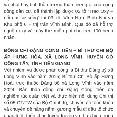
và phát huy tinh thần tương thân tương ái của cộng
đồng dân cư, đã thành lập được 03 tổ “Trao Oxy –
nối dài sự sống” tại 03 xã: Vĩnh Hựu, Bình Nhì và
Khu phố 6 – thị trấn Vĩnh Bình. Qua đó đã hỗ trợ
nguồn oxy và máy thở miễn phí cho trên 100 bệnh
nhân.
ĐỒNG CHÍ ĐẶNG CÔNG TIÊN – BÍ THƯ CHI BỘ
ẤP HƯNG HÒA, XÃ LONG VĨNH, HUYỆN GÒ
CÔNG TÂY, TỈNH TIỀN GIANG
Với nhiệm vụ được phân công là Bí thư Đảng uỷ xã
Long Vĩnh vào năm 2015; Bí thư Chi Bộ ấp Hưng
Hoà, trực thuộc Đảng bộ xã Long Vĩnh vào năm
2024. Bản thân đồng chí Đặng Công Tiên đã
nghiêm túc quán triệt và thực hiện nội dung Chỉ thị
số 05-CT/TW của Bộ Chính trị, chuyên đề toàn khóa
và chuyên đề hằng năm; gương mẫu đi đầu tổ chức
quán triệt, triển khai, tuyên truyền và thực hiện trong