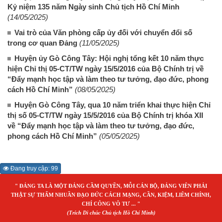
Kỷ niệm 135 năm Ngày sinh Chủ tịch Hồ Chí Minh
(14/05/2025)
Vai trò của Văn phòng cấp ủy đối với chuyển đổi số
trong cơ quan Đảng
(11/05/2025)
Huyện ủy Gò Công Tây: Hội nghị tổng kết 10 năm thực
hiện Chỉ thị 05-CT/TW ngày 15/5/2016 của Bộ Chính trị về
“Đẩy mạnh học tập và làm theo tư tưởng, đạo đức, phong
cách Hồ Chí Minh”
(08/05/2025)
Huyện Gò Công Tây, qua 10 năm triển khai thực hiện Chỉ
thị số 05-CT/TW ngày 15/5/2016 của Bộ Chính trị khóa XII
về “Đẩy mạnh học tập và làm theo tư tưởng, đạo đức,
phong cách Hồ Chí Minh”
(05/05/2025)
Đang truy cập: 99
" ĐẢNG TA LÀ MỘT ĐẢNG CẦM QUYỀN, MỖI CÁN BỘ, ĐẢNG VIÊN PHẢI
THẬT SỰ THẤM NHUẦN ĐẠO ĐỨC CÁCH MẠNG, CẦN, KIỆM, LIÊM CHÍNH,
CHÍ CÔNG VÔ TƯ ... "
(Trích Di chúc Chủ tịch Hồ Chí Minh)