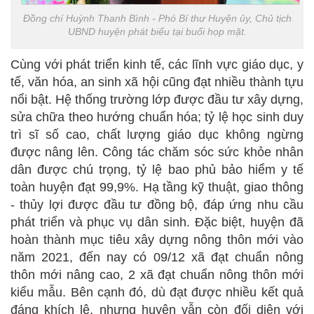
Đồng chí Huỳnh Thanh Bình - Phó Bí thư Huyện ủy, Chủ tịch
UBND huyện phát biểu tại buổi họp mặt.
Cùng với phát triển kinh tế, các lĩnh vực giáo dục, y
tế, văn hóa, an sinh xã hội cũng đạt nhiều thành tựu
nổi bật. Hệ thống trường lớp được đầu tư xây dựng,
sửa chữa theo hướng chuẩn hóa; tỷ lệ học sinh duy
trì sĩ số cao, chất lượng giáo dục không ngừng
được nâng lên. Công tác chăm sóc sức khỏe nhân
dân được chú trọng, tỷ lệ bao phủ bảo hiểm y tế
toàn huyện đạt 99,9%. Hạ tầng kỹ thuật, giao thông
- thủy lợi được đầu tư đồng bộ, đáp ứng nhu cầu
phát triển và phục vụ dân sinh. Đặc biệt, huyện đã
hoàn thành mục tiêu xây dựng nông thôn mới vào
năm 2021, đến nay có 09/12 xã đạt chuẩn nông
thôn mới nâng cao, 2 xã đạt chuẩn nông thôn mới
kiểu mẫu. Bên cạnh đó, dù đạt được nhiều kết quả
đáng khích lệ, nhưng huyện vẫn còn đối diện với