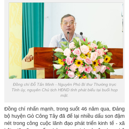
Đồng chí Đỗ Tấn Minh - Nguyên Phó Bí thư Thường trực
Tỉnh ủy, nguyên Chủ tịch HĐND tỉnh phát biểu tại buổi họp
mặt.
Đồng chí nhấn mạnh, trong suốt 46 năm qua, Đảng
bộ huyện Gò Công Tây đã để lại nhiều dấu son đậm
nét trong công cuộc lãnh đạo phát triển kinh tế - xã