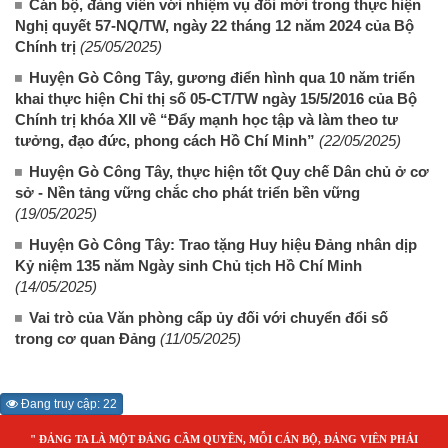
Cán bộ, đảng viên với nhiệm vụ đổi mới trong thực hiện
Nghị quyết 57-NQ/TW, ngày 22 tháng 12 năm 2024 của Bộ
Chính trị
(25/05/2025)
Huyện Gò Công Tây, gương điển hình qua 10 năm triển
khai thực hiện Chỉ thị số 05-CT/TW ngày 15/5/2016 của Bộ
Chính trị khóa XII về “Đẩy mạnh học tập và làm theo tư
tưởng, đạo đức, phong cách Hồ Chí Minh”
(22/05/2025)
Huyện Gò Công Tây, thực hiện tốt Quy chế Dân chủ ở cơ
sở - Nền tảng vững chắc cho phát triển bền vững
(19/05/2025)
Huyện Gò Công Tây: Trao tặng Huy hiệu Đảng nhân dịp
Kỷ niệm 135 năm Ngày sinh Chủ tịch Hồ Chí Minh
(14/05/2025)
Vai trò của Văn phòng cấp ủy đối với chuyển đổi số
trong cơ quan Đảng
(11/05/2025)
Đang truy cập: 22
" ĐẢNG TA LÀ MỘT ĐẢNG CẦM QUYỀN, MỖI CÁN BỘ, ĐẢNG VIÊN PHẢI