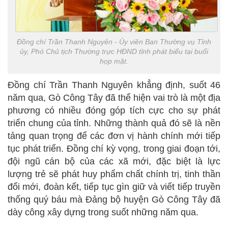
Đồng chí Trần Thanh Nguyên - Ủy viên Ban Thường vụ Tỉnh
ủy, Phó Chủ tịch Thường trực HĐND tỉnh phát biểu tại buổi
họp mặt.
Đồng chí Trần Thanh Nguyên khẳng định, suốt 46
năm qua, Gò Công Tây đã thể hiện vai trò là một địa
phương có nhiều đóng góp tích cực cho sự phát
triển chung của tỉnh. Những thành quả đó sẽ là nền
tảng quan trọng để các đơn vị hành chính mới tiếp
tục phát triển. Đồng chí kỳ vọng, trong giai đoạn tới,
đội ngũ cán bộ của các xã mới, đặc biệt là lực
lượng trẻ sẽ phát huy phẩm chất chính trị, tinh thần
đổi mới, đoàn kết, tiếp tục gìn giữ và viết tiếp truyền
thống quý báu mà Đảng bộ huyện Gò Công Tây đã
dày công xây dựng trong suốt những năm qua.