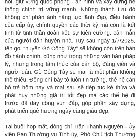
hội, giữ vững quốc phòng - an ninh và xây dựng hệ
thống chính trị vững mạnh. Những thành tựu đó
không chỉ phản ánh năng lực lãnh đạo, điều hành
của cấp ủy, chính quyền các thời kỳ mà còn là kết
tinh từ tinh thần đoàn kết, sự kiên cường, cần mẫn
của người dân huyện nhà. Tuy sau ngày 1/7/2025,
tên gọi “huyện Gò Công Tây” sẽ không còn trên bản
đồ hành chính, cũng như trong những văn bản pháp
lý, nhưng trong tâm thức của cán bộ, đảng viên và
người dân, Gò Công Tây sẽ mãi là một phần không
thể thiếu. Đồng chí bày tỏ luôn tin tưởng, thế hệ cán
bộ trẻ hôm nay và mai sau sẽ tiếp tục kế thừa và
phát huy những giá trị tốt đẹp mà các thế hệ đi
trước đã dày công vun đắp, góp phần xây dựng,
phát triển quê hương ngày càng giàu đẹp.
Tại buổi họp mặt, đồng chí Trần Thanh Nguyên - Ủy
viên Ban Thường vụ Tỉnh ủy, Phó Chủ tịch Thường