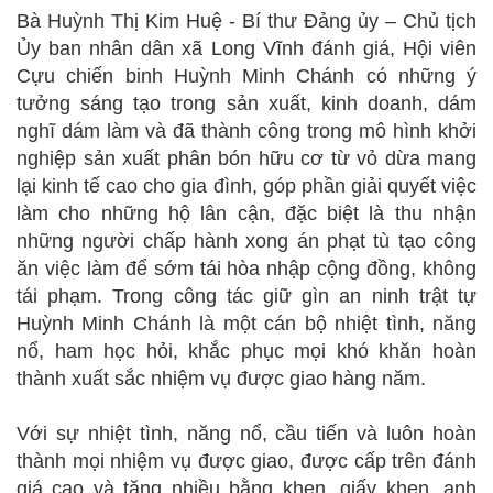
Bà Huỳnh Thị Kim Huệ - Bí thư Đảng ủy – Chủ tịch
Ủy ban nhân dân xã Long Vĩnh đánh giá, Hội viên
Cựu chiến binh Huỳnh Minh Chánh có những ý
tưởng sáng tạo trong sản xuất, kinh doanh, dám
nghĩ dám làm và đã thành công trong mô hình khởi
nghiệp sản xuất phân bón hữu cơ từ vỏ dừa mang
lại kinh tế cao cho gia đình, góp phần giải quyết việc
làm cho những hộ lân cận, đặc biệt là thu nhận
những người chấp hành xong án phạt tù tạo công
ăn việc làm để sớm tái hòa nhập cộng đồng, không
tái phạm. Trong công tác giữ gìn an ninh trật tự
Huỳnh Minh Chánh là một cán bộ nhiệt tình, năng
nổ, ham học hỏi, khắc phục mọi khó khăn hoàn
thành xuất sắc nhiệm vụ được giao hàng năm.
Với sự nhiệt tình, năng nổ, cầu tiến và luôn hoàn
thành mọi nhiệm vụ được giao, được cấp trên đánh
giá cao và tặng nhiều bằng khen, giấy khen, anh