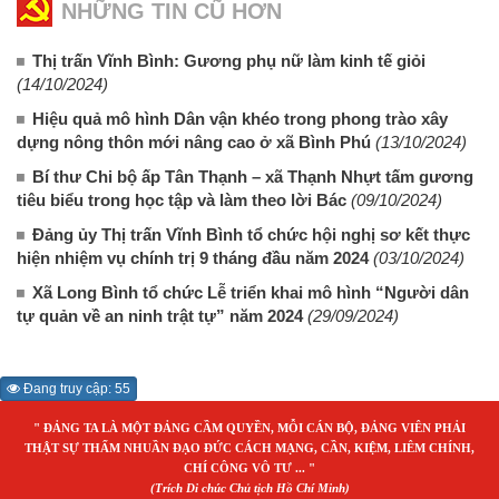
NHỮNG TIN CŨ HƠN
Thị trấn Vĩnh Bình: Gương phụ nữ làm kinh tế giỏi
(14/10/2024)
Hiệu quả mô hình Dân vận khéo trong phong trào xây
dựng nông thôn mới nâng cao ở xã Bình Phú
(13/10/2024)
Bí thư Chi bộ ấp Tân Thạnh – xã Thạnh Nhựt tấm gương
tiêu biểu trong học tập và làm theo lời Bác
(09/10/2024)
Đảng ủy Thị trấn Vĩnh Bình tổ chức hội nghị sơ kết thực
hiện nhiệm vụ chính trị 9 tháng đầu năm 2024
(03/10/2024)
Xã Long Bình tổ chức Lễ triển khai mô hình “Người dân
tự quản về an ninh trật tự” năm 2024
(29/09/2024)
Đang truy cập: 55
" ĐẢNG TA LÀ MỘT ĐẢNG CẦM QUYỀN, MỖI CÁN BỘ, ĐẢNG VIÊN PHẢI
THẬT SỰ THẤM NHUẦN ĐẠO ĐỨC CÁCH MẠNG, CẦN, KIỆM, LIÊM CHÍNH,
CHÍ CÔNG VÔ TƯ ... "
(Trích Di chúc Chủ tịch Hồ Chí Minh)