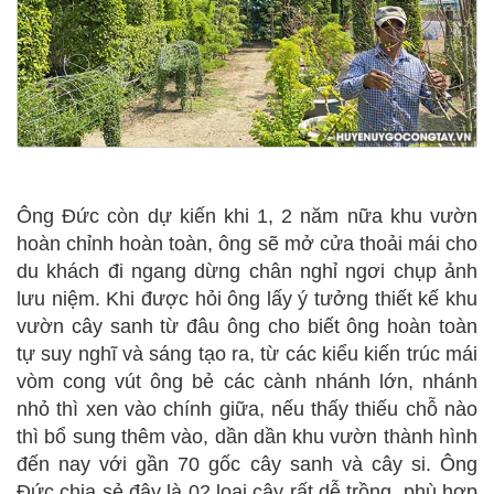
Ông Đức còn dự kiến khi 1, 2 năm nữa khu vườn
hoàn chỉnh hoàn toàn, ông sẽ mở cửa thoải mái cho
du khách đi ngang dừng chân nghỉ ngơi chụp ảnh
lưu niệm. Khi được hỏi ông lấy ý tưởng thiết kế khu
vườn cây sanh từ đâu ông cho biết ông hoàn toàn
tự suy nghĩ và sáng tạo ra, từ các kiểu kiến trúc mái
vòm cong vút ông bẻ các cành nhánh lớn, nhánh
nhỏ thì xen vào chính giữa, nếu thấy thiếu chỗ nào
thì bổ sung thêm vào, dần dần khu vườn thành hình
đến nay với gần 70 gốc cây sanh và cây si. Ông
Đức chia sẻ đây là 02 loại cây rất dễ trồng, phù hợp