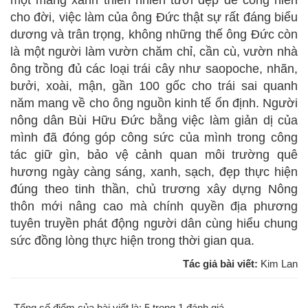
một mảng xanh thiên nhiên tươi đẹp để cống hiến
cho đời, việc làm của ông Đức thật sự rất đáng biểu
dương và trân trọng, không những thế ông Đức còn
là một người làm vườn chăm chỉ, cần cù, vườn nhà
ông trồng đủ các loại trái cây như saopoche, nhãn,
bưởi, xoài, mận, gần 100 gốc cho trái sai quanh
năm mang về cho ông nguồn kinh tế ổn định. Người
nông dân Bùi Hữu Đức bằng việc làm giản dị của
mình đã đóng góp công sức của mình trong công
tác giữ gìn, bảo vệ cảnh quan môi trường quê
hương ngày càng sáng, xanh, sạch, đẹp thực hiện
đúng theo tinh thần, chủ trương xây dựng Nông
thôn mới nâng cao mà chính quyền địa phương
tuyên truyền phát động người dân cùng hiểu chung
sức đồng lòng thực hiện trong thời gian qua.
Tác giả bài viết:
Kim Lan
Tổng số điểm của bài viết là: 5 trong 1 đánh giá