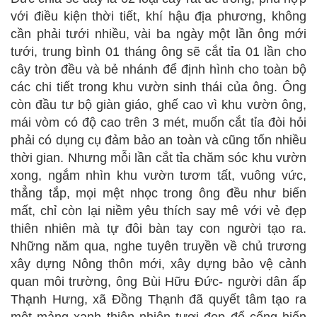
với điều kiện thời tiết, khí hậu địa phương, không
cần phải tưới nhiều, vài ba ngày một lần ông mới
tưới, trung bình 01 tháng ông sẽ cắt tỉa 01 lần cho
cây tròn đều và bẻ nhánh để định hình cho toàn bộ
các chi tiết trong khu vườn sinh thái của ông. Ông
còn đầu tư bộ giàn giáo, ghế cao vì khu vườn ông,
mái vòm có độ cao trên 3 mét, muốn cắt tỉa đòi hỏi
phải có dụng cụ đảm bảo an toàn và cũng tốn nhiều
thời gian. Nhưng mỗi lần cắt tỉa chăm sóc khu vườn
xong, ngắm nhìn khu vườn tươm tất, vuông vức,
thẳng tắp, mọi mệt nhọc trong ông đều như biến
mất, chỉ còn lại niềm yêu thích say mê với vẻ đẹp
thiên nhiên mà tự đôi bàn tay con người tạo ra.
Những năm qua, nghe tuyên truyền về chủ trương
xây dựng Nông thôn mới, xây dựng bảo vệ cảnh
quan môi trường, ông Bùi Hữu Đức- người dân ấp
Thạnh Hưng, xã Đồng Thạnh đã quyết tâm tạo ra