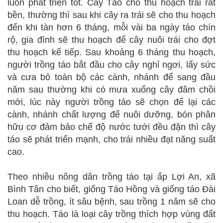
luôn phát triển tốt. Cây Táo cho thu hoạch trái rất
bền, thường thì sau khi cây ra trái sẽ cho thu hoạch
đến khi tàn hơn 6 tháng, mỗi vài ba ngày táo chín
rộ, gia đình sẽ thu hoạch để cây nuôi trái cho đợt
thu hoạch kế tiếp. Sau khoảng 6 tháng thu hoạch,
người trồng táo bắt đầu cho cây nghỉ ngơi, lấy sức
và cưa bỏ toàn bộ các cành, nhánh để sang đầu
năm sau thường khi có mưa xuống cây đâm chồi
mới, lúc này người trồng táo sẽ chọn để lại các
cành, nhánh chất lượng để nuôi dưỡng, bón phân
hữu cơ đảm bảo chế độ nước tưới đều đặn thì cây
táo sẽ phát triển mạnh, cho trái nhiều đạt năng suất
cao.
Theo nhiều nông dân trồng táo tại ấp Lợi An, xã
Bình Tân cho biết, giống Táo Hồng và giống táo Đài
Loan dễ trồng, ít sâu bệnh, sau trồng 1 năm sẽ cho
thu hoạch. Táo là loại cây trồng thích hợp vùng đất