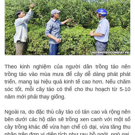
Theo kinh nghiệm của người dân trồng táo nên
trồng táo vào mùa mưa để cây dễ dàng phát phát
triển, mang lại hiệu quả kinh tế cao hơn. Nếu chăm
sóc tốt, mỗi cây táo có thể cho thu hoạch từ 5-10
năm mới phải thay giống.
Ngoài ra, do đặc thù cây táo có tán cao và rộng nên
bên dưới các hộ dân sẽ trồng xen canh với một số
cây trồng khác để vừa hạn chế cỏ dại, vừa tăng thu
nhập trên đơn vị diện tích như rau bồ ngót, ngò gai,