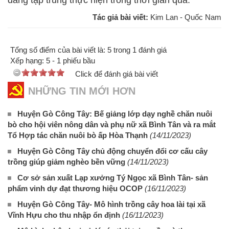
đang tập trung thực hiện trong thời gian qua.
Tác giả bài viết:
Kim Lan - Quốc Nam
Tổng số điểm của bài viết là: 5 trong 1 đánh giá
Xếp hạng:
5
-
1
phiếu bầu
Click để đánh giá bài viết
NHỮNG TIN MỚI HƠN
Huyện Gò Công Tây: Bế giảng lớp dạy nghề chăn nuôi
bò cho hội viên nông dân và phụ nữ xã Bình Tân và ra mắt
Tổ Hợp tác chăn nuôi bò ấp Hòa Thạnh
(14/11/2023)
Huyện Gò Công Tây chủ động chuyển đổi cơ cấu cây
trồng giúp giảm nghèo bền vững
(14/11/2023)
Cơ sở sản xuất Lạp xưởng Tý Ngọc xã Bình Tân- sản
phẩm vinh dự đạt thương hiệu OCOP
(16/11/2023)
Huyện Gò Công Tây- Mô hình trồng cây hoa lài tại xã
Vĩnh Hựu cho thu nhập ổn định
(16/11/2023)