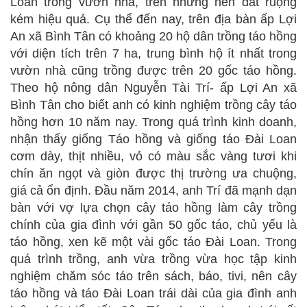
Loan trong vườn nhà, trên những nền đất ruộng
kém hiệu quả. Cụ thể đến nay, trên địa bàn ấp Lợi
An xã Bình Tân có khoảng 20 hộ dân trồng táo hồng
với diện tích trên 7 ha, trung bình hộ ít nhất trong
vườn nhà cũng trồng được trên 20 gốc táo hồng.
Theo hộ nông dân Nguyễn Tài Trí- ấp Lợi An xã
Bình Tân cho biết anh có kinh nghiệm trồng cây táo
hồng hơn 10 năm nay. Trong quá trình kinh doanh,
nhận thấy giống Táo hồng và giống táo Đài Loan
cơm dày, thịt nhiều, vỏ có màu sắc vàng tươi khi
chín ăn ngọt và giòn được thị trường ưa chuộng,
giá cả ổn định. Đầu năm 2014, anh Trí đã mạnh dạn
bàn với vợ lựa chọn cây táo hồng làm cây trồng
chính của gia đình với gần 50 gốc táo, chủ yếu là
táo hồng, xen kẽ một vài gốc táo Đài Loan. Trong
quá trình trồng, anh vừa trồng vừa học tập kinh
nghiệm chăm sóc táo trên sách, báo, tivi, nên cây
táo hồng và táo Đài Loan trái dài của gia đình anh