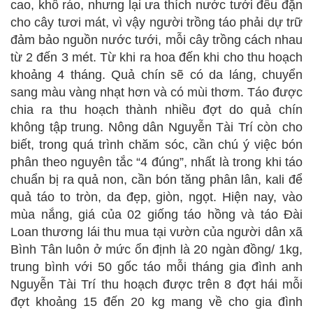
cao, khô ráo, nhưng lại ưa thích nước tưới đều đặn
cho cây tươi mát, vì vậy người trồng táo phải dự trữ
đảm bảo nguồn nước tưới, mỗi cây trồng cách nhau
từ 2 đến 3 mét. Từ khi ra hoa đến khi cho thu hoạch
khoảng 4 tháng. Quả chín sẽ có da láng, chuyển
sang màu vàng nhạt hơn và có mùi thơm. Táo được
chia ra thu hoạch thành nhiều đợt do quả chín
không tập trung. Nông dân Nguyễn Tài Trí còn cho
biết, trong quá trình chăm sóc, cần chú ý việc bón
phân theo nguyên tắc “4 đúng”, nhất là trong khi táo
chuẩn bị ra quả non, cần bón tăng phân lân, kali để
quả táo to tròn, da đẹp, giòn, ngọt. Hiện nay, vào
mùa nắng, giá của 02 giống táo hồng và táo Đài
Loan thương lái thu mua tại vườn của người dân xã
Bình Tân luôn ở mức ổn định là 20 ngàn đồng/ 1kg,
trung bình với 50 gốc táo mỗi tháng gia đình anh
Nguyễn Tài Trí thu hoạch được trên 8 đợt hái mỗi
đợt khoảng 15 đến 20 kg mang về cho gia đình