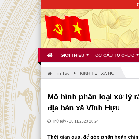
CHÀO MỪNG 
GIỚI THIỆU
CƠ CẤU TỔ CHỨC
Tin Tức
KINH TẾ - XÃ HỘI
Mô hình phân loại xử lý r
địa bàn xã Vĩnh Hựu
Thứ bảy - 18/11/2023 20:24
Thời gian qua, để góp phần hoàn chỉnh