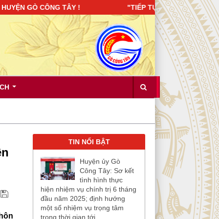
Ò CÔNG TÂY ! "TIẾP TỤC XÂY DỰNG ĐẢNG BỘ TRONG SẠCH, 
ÍCH
TIN NỔI BẬT
ên
Huyện ủy Gò
Công Tây: Sơ kết
tình hình thực
hiện nhiệm vụ chính trị 6 tháng
đầu năm 2025; định hướng
một số nhiệm vụ trọng tâm
thôn
trong thời gian tới