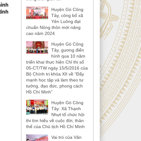
hình
Huyện Gò Công
tình
Tây, công bố xã
Yên Luông đạt
chuẩn Nông thôn mới nâng
cao năm 2024
Huyện Gò Công
Tây, gương điển
hình qua 10 năm
triển khai thực hiện Chỉ thị số
05-CT/TW ngày 15/5/2016 của
Bộ Chính trị khóa XII về “Đẩy
mạnh học tập và làm theo tư
tưởng, đạo đức, phong cách
Hồ Chí Minh”
Huyện Gò Công
Tây: Xã Thạnh
Nhựt tổ chức hội
thi tìm hiểu về cuộc đời, thân
thế của Chủ tịch Hồ Chí Minh
Vai trò của Văn