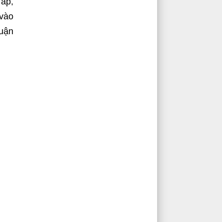
 ấp,
 vào
huận