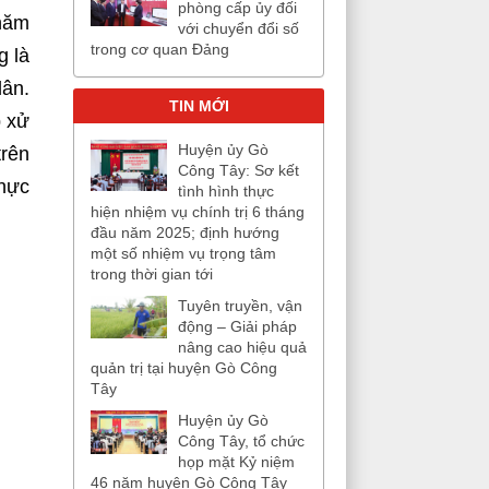
phòng cấp ủy đối
 năm
với chuyển đổi số
trong cơ quan Đảng
g là
dân.
TIN MỚI
p xử
Huyện ủy Gò
trên
Công Tây: Sơ kết
thực
tình hình thực
hiện nhiệm vụ chính trị 6 tháng
đầu năm 2025; định hướng
một số nhiệm vụ trọng tâm
trong thời gian tới
Tuyên truyền, vận
động – Giải pháp
nâng cao hiệu quả
quản trị tại huyện Gò Công
Tây
Huyện ủy Gò
Công Tây, tổ chức
họp mặt Kỷ niệm
46 năm huyện Gò Công Tây