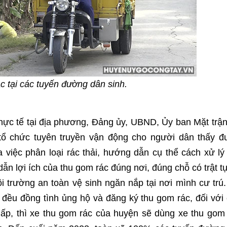
ác tại các tuyến đường dân sinh.
thực tế tại địa phương, Đảng ủy, UBND, Ủy ban Mặt trậ
ổ chức tuyên truyền vận động cho người dân thấy đ
a việc phân loại rác thải, hướng dẫn cụ thể cách xử lý
n lợi ích của thu gom rác đúng nơi, đúng chỗ có trật t
i trường an toàn vệ sinh ngăn nắp tại nơi mình cư trú
 đều đồng tình ủng hộ và đăng ký thu gom rác, đối với
ấp, thì xe thu gom rác của huyện sẽ dùng xe thu gom