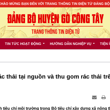
BẠN ĐẾN VỚI TRANG THÔNG TIN ĐIỆN TỬ ĐẢNG BỘ HUYỆN G
TIN TỨC HOẠT ĐỘNG
HƯỚNG DẪN NGHIỆP VỤ
TIỆN 
ác thải tại nguồn và thu gom rác thải tr
 tiêu chí môi trường trong Bộ tiêu chí xây dựng xã nông 