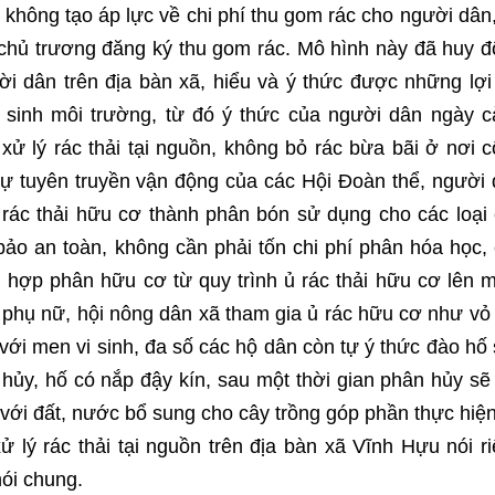
 không tạo áp lực về chi phí thu gom rác cho người dân
chủ trương đăng ký thu gom rác. Mô hình này đã huy 
i dân trên địa bàn xã, hiểu và ý thức được những lợi
ệ sinh môi trường, từ đó ý thức của người dân ngày 
xử lý rác thải tại nguồn, không bỏ rác bừa bãi ở nơi 
ự tuyên truyền vận động của các Hội Đoàn thể, người
rác thải hữu cơ thành phân bón sử dụng cho các loại
bảo an toàn, không cần phải tốn chi phí phân hóa học,
ch hợp phân hữu cơ từ quy trình ủ rác thải hữu cơ lên 
 phụ nữ, hội nông dân xã tham gia ủ rác hữu cơ như vỏ
 với men vi sinh, đa số các hộ dân còn tự ý thức đào hố
hủy, hố có nắp đậy kín, sau một thời gian phân hủy sẽ
ới đất, nước bổ sung cho cây trồng góp phần thực hiện
ử lý rác thải tại nguồn trên địa bàn xã Vĩnh Hựu nói r
ói chung.