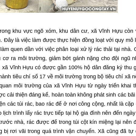
trong khu vực ngõ xóm, khu dân cư, xã Vĩnh Hựu còn
n. Đây là việc làm được thực hiện đồng loạt với quy mô 
àm quen dần với việc phân loại xử lý rác thải tại nhà.
u cơ ra môi trường, giảm bớt gánh nặng cho đội ngũ 
ay, xã Vĩnh Hựu có được gần 100% hộ dân đăng ký thu
hành tiêu chí số 17 về môi trường trong bộ tiêu chí xã 
quan môi trường của xã Vĩnh Hựu từ ngày triển khai 
c cải thiện đáng kể, hoàn toàn không phát sinh các bãi
iện các túi rác, bao rác để ở nơi công cộng, nhất là cặp
ch trình lấy rác trực tiếp tại hộ gia đình nên đến ngày
rước nhà, rác được để trong túi cột kín miệng lại nên
 bị rơi vãi trong quá trình vận chuyển. Xã cũng đã tự