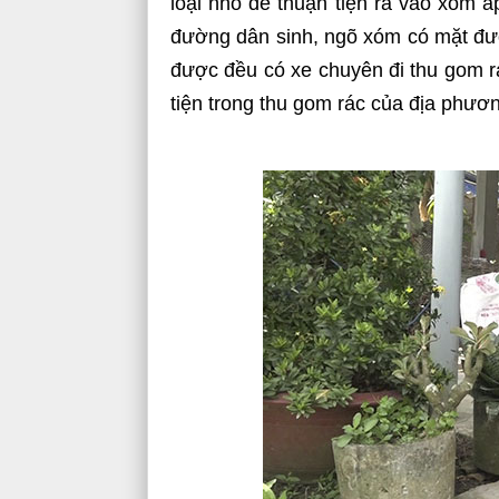
loại nhỏ để thuận tiện ra vào xóm 
đường dân sinh, ngõ xóm có mặt đư
được đều có xe chuyên đi thu gom r
tiện trong thu gom rác của địa phươ