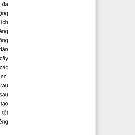
, đa
động
 ích
càng
công
 dân
 cây
 các
men.
 rau
 sau
 tạo
 tốt
iêng