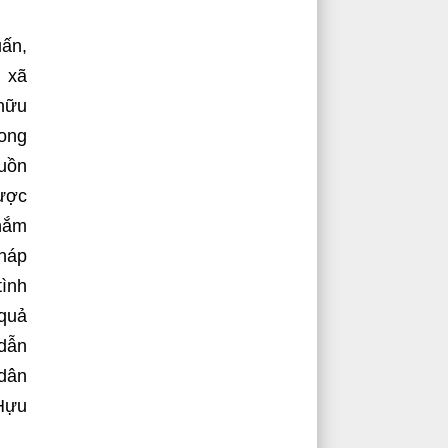
uấn,
n xã
 hữu
rong
guồn
được
 nắm
pháp
tình
 quả
 dẫn
 dân
 Hựu