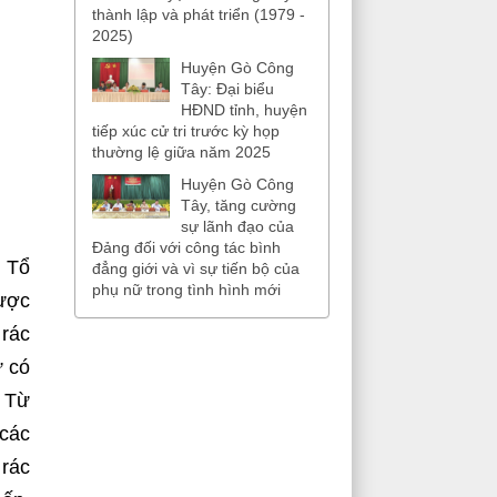
thành lập và phát triển (1979 -
2025)
Huyện Gò Công
Tây: Đại biểu
HĐND tỉnh, huyện
tiếp xúc cử tri trước kỳ họp
thường lệ giữa năm 2025
Huyện Gò Công
Tây, tăng cường
sự lãnh đạo của
Đảng đối với công tác bình
n Tổ
đẳng giới và vì sự tiến bộ của
phụ nữ trong tình hình mới
ược
 rác
ự có
. Từ
 các
 rác