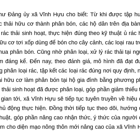
hư Đảng ủy xã Vĩnh Hựu cho biết: Từ khi được tập h
c thải hữu cơ thành phân bón, các hộ dân trên địa bà
rác thải sinh hoạt, thực hiện đúng theo kỹ thuật ủ rác
u cơ tơi xốp dùng để bón cho cây cảnh, các loại rau t
mua phân bón. Cũng nhờ phân loại, xử lý rác thải tại n
ảm đáng kể. Đến nay, theo đánh giá, mô hình đã đạt 
 phân loại rác, tập kết các loại rác đúng nơi quy định,
thải hữu cơ làm phân bón tại hộ gia đình bằng phương 
thải sinh hoạt đã được phân loại, góp phần giảm thiểu 
gian tới, xã Vĩnh Hựu sẽ tiếp tục tuyên truyền về hiệu
ủ động thực hiện. Đồng thời tiếp tục theo dõi, hướng
 thuật, góp phần nâng cao nhận thức, ý thức của người
làm cho diện mạo nông thôn mới nâng cao của xã Vĩnh