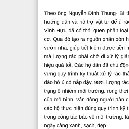
Theo ông Nguyễn Đình Thung- Bí t
hướng dẫn và hỗ trợ vật tư để ủ rá
Vĩnh Hựu đã có thói quen phân loại 
cơ. Qua đó tạo ra nguồn phân bón hữ
vườn nhà, giúp tiết kiệm được tiền 
mà lượng rác phải chở đi xử lý gi
hiệu quả tốt. Các hộ dân đã chủ động
vững quy trình kỹ thuật xử lý rác 
đào hố ủ có nắp đậy. 98% lượng rác 
trạng ô nhiễm môi trường. rong thời 
của mô hình, vận động người dân ch
các hộ thực hiện đúng quy trình kỹ
trong công tác bảo vệ môi trường, 
ngày càng xanh, sạch, đẹp.