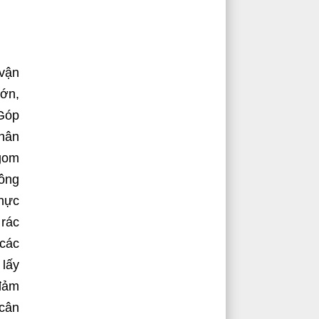
 vận
lớn,
 Góp
nhân
 gom
nông
thực
 rác
 các
 lấy
 đảm
 cân