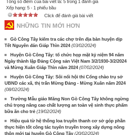
Tổng số điểm của bài viết là: 5 trong 1 đánh giá
Xếp hạng:
5
-
1
phiếu bầu
Click để đánh giá bài viết
NHỮNG TIN MỚI HƠN
Gò Công Tây kiểm tra các chợ trên địa bàn huyện dịp
Tết Nguyên đán Giáp Thìn 2024
(03/02/2024)
Huyện Gò Công Tây: tổ chức họp mặt kỷ niệm 94 năm
Ngày thành lập Đảng Cộng sản Việt Nam 3/2/1930-3/2/2024
và Mừng Xuân Giáp Thìn năm 2024
(07/02/2024)
Huyện Gò Công Tây: Sôi nổi hội thi Cổng chào trụ sở
UBND các xã, thị trấn Mừng Đảng - Mừng Xuân năm 2024
(08/02/2024)
Trường Mẫu giáo Măng Non Gò Công Tây không ngừng
chú trọng nâng cao chất lượng an toàn vệ sinh thực phẩm
bữa ăn cho trẻ
(19/02/2024)
Hiệu quả từ hệ thống loa truyền thanh cơ sở góp phần
thực hiện tốt công tác tuyên truyền trong xây dựng nông
thôn mới tại huyện Gò Công Tây
(20/02/2024)