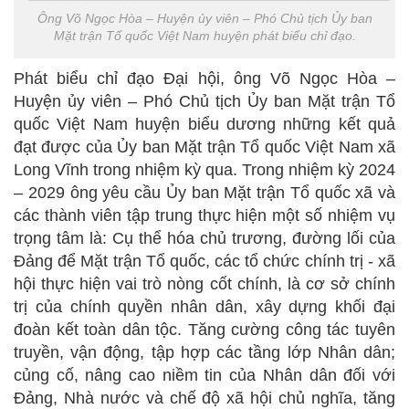
Ông Võ Ngọc Hòa – Huyện ủy viên – Phó Chủ tịch Ủy ban
Mặt trận Tổ quốc Việt Nam huyện phát biểu chỉ đạo.
Phát biểu chỉ đạo Đại hội, ông Võ Ngọc Hòa –
Huyện ủy viên – Phó Chủ tịch Ủy ban Mặt trận Tổ
quốc Việt Nam huyện biểu dương những kết quả
đạt được của Ủy ban Mặt trận Tổ quốc Việt Nam xã
Long Vĩnh trong nhiệm kỳ qua. Trong nhiệm kỳ 2024
– 2029 ông yêu cầu Ủy ban Mặt trận Tổ quốc xã và
các thành viên tập trung thực hiện một số nhiệm vụ
trọng tâm là: Cụ thể hóa chủ trương, đường lối của
Đảng để Mặt trận Tổ quốc, các tổ chức chính trị - xã
hội thực hiện vai trò nòng cốt chính, là cơ sở chính
trị của chính quyền nhân dân, xây dựng khối đại
đoàn kết toàn dân tộc. Tăng cường công tác tuyên
truyền, vận động, tập hợp các tầng lớp Nhân dân;
củng cố, nâng cao niềm tin của Nhân dân đối với
Đảng, Nhà nước và chế độ xã hội chủ nghĩa, tăng