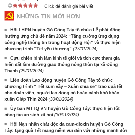
Click để đánh giá bài viết
NHỮNG TIN MỚI HƠN
Hội LHPN huyện Gò Công Tây tổ chức Lễ phát động
hưởng ứng chủ đề năm 2024: “Tăng cường ứng dụng
công nghệ thông tin trong hoạt động Hội” và thực hiện
chương trình “Tết yêu thương”
(27/01/2024)
Cựu chiến binh làm kinh tế giỏi và tích cực tham gia
hiến đất làm đường giao thông nông thôn tại xã Đồng
Thạnh
(29/01/2024)
Liên đoàn Lao động huyện Gò Công Tây tổ chức
chương trình “ Tết sum vầy – Xuân chia sẻ” trao quà tết
cho đoàn viên, người lao động có hoàn cảnh khó khăn
xuân Giáp Thìn 2024
(30/01/2024)
Ủy ban MTTQ VN huyện Gò Công Tây: thực hiện tốt
công tác an sinh xã hội
(30/01/2024)
Hội Nạn nhân chất độc da cam-dioxin huyện Gò Công
Tây: tặng quà Tết mang niềm vui đến với những mảnh đời