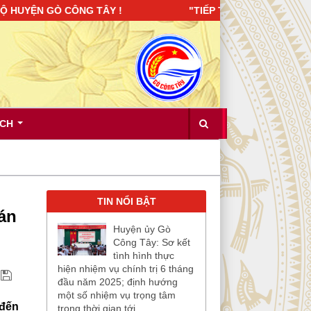
UYỆN GÒ CÔNG TÂY ! "TIẾP TỤC XÂY DỰNG ĐẢNG BỘ TRONG
ÍCH
TIN NỔI BẬT
án
Huyện ủy Gò
Công Tây: Sơ kết
tình hình thực
hiện nhiệm vụ chính trị 6 tháng
đầu năm 2025; định hướng
một số nhiệm vụ trọng tâm
 đến
trong thời gian tới