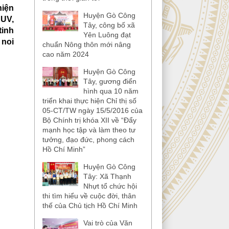
hiện
Huyện Gò Công
HUV,
Tây, công bố xã
tinh
Yên Luông đạt
 noi
chuẩn Nông thôn mới nâng
cao năm 2024
Huyện Gò Công
Tây, gương điển
hình qua 10 năm
triển khai thực hiện Chỉ thị số
05-CT/TW ngày 15/5/2016 của
Bộ Chính trị khóa XII về “Đẩy
mạnh học tập và làm theo tư
tưởng, đạo đức, phong cách
Hồ Chí Minh”
Huyện Gò Công
Tây: Xã Thạnh
Nhựt tổ chức hội
thi tìm hiểu về cuộc đời, thân
thế của Chủ tịch Hồ Chí Minh
Vai trò của Văn