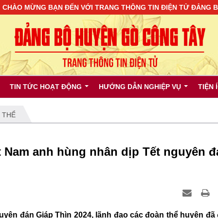
 MỪNG BẠN ĐẾN VỚI TRANG THÔNG TIN ĐIỆN TỬ ĐẢNG BỘ H
TIN TỨC HOẠT ĐỘNG
HƯỚNG DẪN NGHIỆP VỤ
TIỆN 
 THỂ
t Nam anh hùng nhân dịp Tết nguyên đ
guyên đán Giáp Thìn 2024, lãnh đạo các đoàn thể huyện đã