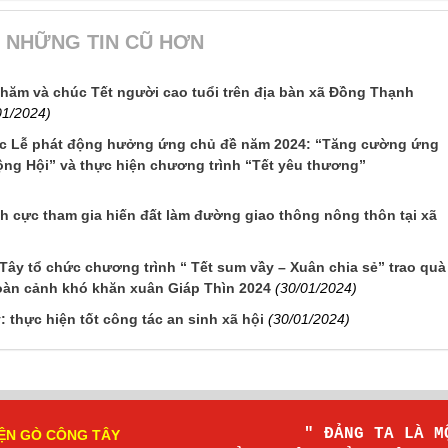
NHỮNG TIN CŨ HƠN
 thăm và chúc Tết người cao tuổi trên địa bàn xã Đồng Thạnh
01/2024)
c Lễ phát động hưởng ứng chủ đề năm 2024: “Tăng cường ứng
ộng Hội” và thực hiện chương trình “Tết yêu thương”
ích cực tham gia hiến đất làm đường giao thông nông thôn tại xã
y tổ chức chương trình “ Tết sum vầy – Xuân chia sẻ” trao quà
hoàn cảnh khó khăn xuân Giáp Thìn 2024
(30/01/2024)
thực hiện tốt công tác an sinh xã hội
(30/01/2024)
" ĐẢNG TA LÀ 
ỆN GÒ CÔNG TÂY