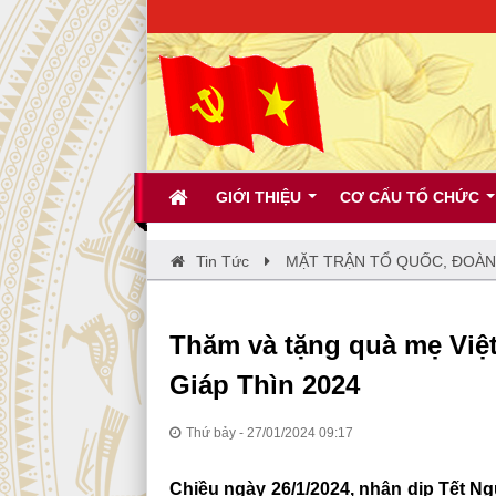
CHÀO
GIỚI THIỆU
CƠ CẤU TỔ CHỨC
Tin Tức
MẶT TRẬN TỔ QUỐC, ĐOÀN
Thăm và tặng quà mẹ Việ
Giáp Thìn 2024
Thứ bảy - 27/01/2024 09:17
Chiều ngày 26/1/2024, nhân dịp Tết N