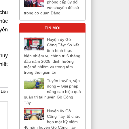
phòng cấp ủy đối
với chuyển đổi số
chu
trong cơ quan Đảng
húc
TIN MỚI
uyện
Huyện ủy Gò
Công Tây: Sơ kết
tình hình thực
 huy
hiện nhiệm vụ chính trị 6 tháng
đầu năm 2025; định hướng
hiết
một số nhiệm vụ trọng tâm
trong thời gian tới
Tuyên truyền, vận
động – Giải pháp
nâng cao hiệu quả
 Liên
quản trị tại huyện Gò Công
Tây
Huyện ủy Gò
Công Tây, tổ chức
họp mặt Kỷ niệm
46 năm huyện Gò Công Tây