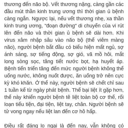
thương đến não bộ. Vết thương nặng, càng gần các
đầu mút thần kinh trung ương thì thời gian ủ bệnh
càng ngắn. Ngược lại, nếu vết thương nhẹ, xa thần
kinh trung ương, "đoạn đường" di chuyển của vi rút
lên đến não và thời gian ủ bệnh sẽ dài hơn. Khi
virus xâm nhập sâu vào não bộ (thể viêm màng
não), người bệnh bắt đầu có biểu hiện mất ngủ, sợ
ánh sáng, sợ tiếng động, sợ gió, vã mồ hôi, mắt
long sòng sọc, tăng tiết nước bọt, hạ huyết áp.
Bệnh tiến triển tăng đến mức người bệnh không thể
uống nước, không nuốt được, ăn uống trở nên cực
kỳ khó khăn. Ở thể này, người bệnh sẽ chết chỉ sau
1 tuần kể từ ngày phát bệnh. Thể bại liệt ít gặp hơn,
thể này khiến người bệnh tê liệt toàn bộ cơ thể, rối
loạn tiểu tiện, đại tiện, liệt tay, chân. Người bệnh sẽ
tử vong ngay nếu liệt lan đến cơ hô hấp.
Điều rất đáng lo ngại là đến nay, vẫn không có