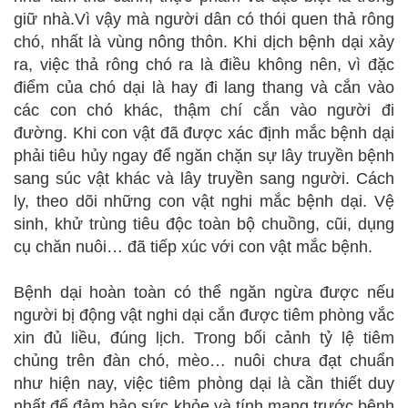
giữ nhà.Vì vậy mà người dân có thói quen thả rông
chó, nhất là vùng nông thôn. Khi dịch bệnh dại xảy
ra, việc thả rông chó ra là điều không nên, vì đặc
điểm của chó dại là hay đi lang thang và cắn vào
các con chó khác, thậm chí cắn vào người đi
đường. Khi con vật đã được xác định mắc bệnh dại
phải tiêu hủy ngay để ngăn chặn sự lây truyền bệnh
sang súc vật khác và lây truyền sang người. Cách
ly, theo dõi những con vật nghi mắc bệnh dại. Vệ
sinh, khử trùng tiêu độc toàn bộ chuồng, cũi, dụng
cụ chăn nuôi… đã tiếp xúc với con vật mắc bệnh.
Bệnh dại hoàn toàn có thể ngăn ngừa được nếu
người bị động vật nghi dại cắn được tiêm phòng vắc
xin đủ liều, đúng lịch. Trong bối cảnh tỷ lệ tiêm
chủng trên đàn chó, mèo… nuôi chưa đạt chuẩn
như hiện nay, việc tiêm phòng dại là cần thiết duy
nhất để đảm bảo sức khỏe và tính mạng trước bệnh