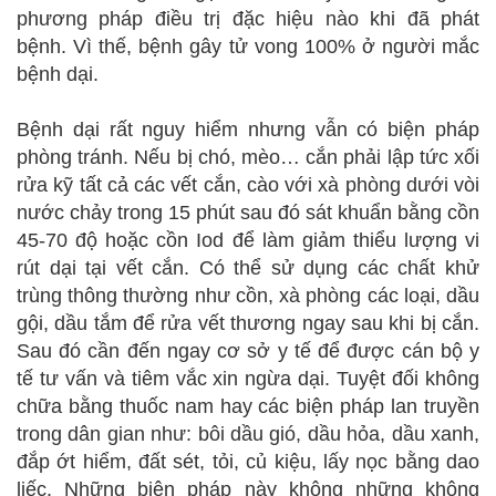
phương pháp điều trị đặc hiệu nào khi đã phát
bệnh. Vì thế, bệnh gây tử vong 100% ở người mắc
bệnh dại.
Bệnh dại rất nguy hiểm nhưng vẫn có biện pháp
phòng tránh. Nếu bị chó, mèo… cắn phải lập tức xối
rửa kỹ tất cả các vết cắn, cào với xà phòng dưới vòi
nước chảy trong 15 phút sau đó sát khuẩn bằng cồn
45-70 độ hoặc cồn Iod để làm giảm thiểu lượng vi
rút dại tại vết cắn. Có thể sử dụng các chất khử
trùng thông thường như cồn, xà phòng các loại, dầu
gội, dầu tắm để rửa vết thương ngay sau khi bị cắn.
Sau đó cần đến ngay cơ sở y tế để được cán bộ y
tế tư vấn và tiêm vắc xin ngừa dại. Tuyệt đối không
chữa bằng thuốc nam hay các biện pháp lan truyền
trong dân gian như: bôi dầu gió, dầu hỏa, dầu xanh,
đắp ớt hiểm, đất sét, tỏi, củ kiệu, lấy nọc bằng dao
liếc. Những biện pháp này không những không