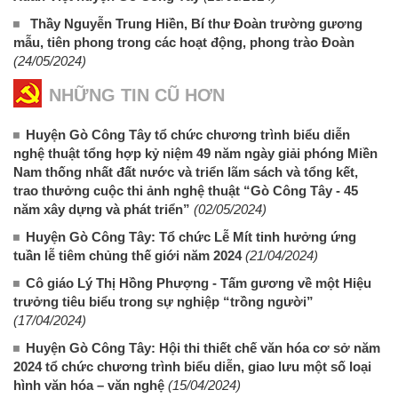
Thầy Nguyễn Trung Hiền, Bí thư Đoàn trường gương
mẫu, tiên phong trong các hoạt động, phong trào Đoàn
(24/05/2024)
NHỮNG TIN CŨ HƠN
Huyện Gò Công Tây tổ chức chương trình biểu diễn
nghệ thuật tổng hợp kỷ niệm 49 năm ngày giải phóng Miền
Nam thống nhất đất nước và triển lãm sách và tổng kết,
trao thưởng cuộc thi ảnh nghệ thuật “Gò Công Tây - 45
năm xây dựng và phát triển”
(02/05/2024)
Huyện Gò Công Tây: Tổ chức Lễ Mít tinh hưởng ứng
tuần lễ tiêm chủng thế giới năm 2024
(21/04/2024)
Cô giáo Lý Thị Hồng Phượng - Tấm gương về một Hiệu
trưởng tiêu biểu trong sự nghiệp “trồng người”
(17/04/2024)
Huyện Gò Công Tây: Hội thi thiết chế văn hóa cơ sở năm
2024 tổ chức chương trình biểu diễn, giao lưu một số loại
hình văn hóa – văn nghệ
(15/04/2024)