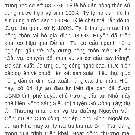
trung học cơ sở 83,33%. Tỷ lệ hộ dân nông thôn sử
dụng nước hợp vệ sinh 100%; Tỷ lệ hộ dân đô thị
sử dụng nước sạch 100%. Tỷ lệ chất thải rắn đô thị
được thu gom, xử lý 100%. Tỷ lệ thu gom rác thải
nông thôn tại hộ gia đình 98,5%. Huyện đã triển
khai có hiệu quả Đề án “Tái cơ cấu ngành nông
nghiệp” gắn với xây dựng nông thôn mới; Đề án
“Cắt vụ, chuyển đổi mùa vụ và cơ cấu cây trồng”.
Đã sản xuất lúa ứng dụng công nghệ cao, thực hiện
các dự án về chuỗi liên kết sản xuất - tiêu thụ, giúp
nông dân ổn định sản xuất, nâng cao thu nhập. Hiện
nay, có 04 dự án đầu tư trên địa bàn đã được
UBND tỉnh phê duyệt chủ trương đầu tư: Nhà máy
chế biến Nông sản; Siêu thị huyện Gò Công Tây; dự
án Thương mại, dịch vụ tại đường Nguyễn Văn
Côn; dự án Cụm công nghiệp Long Bình. Ngoài ra,
dự án Nhà máy xử lý rác tại bãi rác Bình Tân đang
trong quá trình triển khai. Hoạt động thương mại