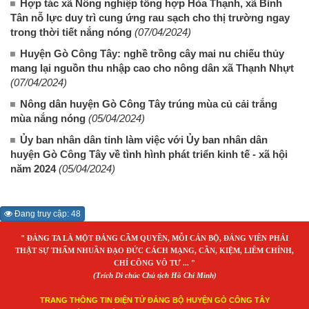
Hợp tác xã Nông nghiệp tổng hợp Hòa Thạnh, xã Bình
Tân nỗ lực duy trì cung ứng rau sạch cho thị trường ngay
trong thời tiết nắng nóng
(07/04/2024)
Huyện Gò Công Tây: nghề trồng cây mai nu chiếu thủy
mang lại nguồn thu nhập cao cho nông dân xã Thạnh Nhựt
(07/04/2024)
Nông dân huyện Gò Công Tây trúng mùa củ cải trắng
mùa nắng nóng
(05/04/2024)
Ủy ban nhân dân tỉnh làm việc với Ủy ban nhân dân
huyện Gò Công Tây về tình hình phát triển kinh tế - xã hội
năm 2024
(05/04/2024)
Đang truy cập: 48
" ĐẢNG TA LÀ MỘT ĐẢNG CẦM QUYỀN, MỖI CÁN BỘ, ĐẢNG VIÊN PHẢI
THẬT SỰ THẤM NHUẦN ĐẠO ĐỨC CÁCH MẠNG, CẦN, KIỆM, LIÊM CHÍNH,
CHÍ CÔNG VÔ TƯ ... "
(Trích Di chúc Chủ tịch Hồ Chí Minh)
TRANG THÔNG TIN ĐIỆN TỬ ĐẢNG BỘ HUYỆN GÒ CÔNG TÂY