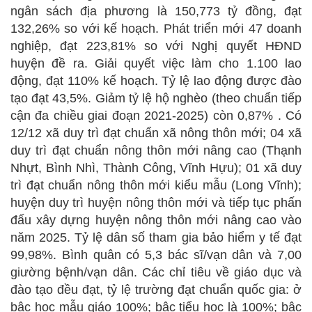
ngân sách địa phương là 150,773 tỷ đồng, đạt
132,26% so với kế hoạch. Phát triển mới 47 doanh
nghiệp, đạt 223,81% so với Nghị quyết HĐND
huyện đề ra. Giải quyết việc làm cho 1.100 lao
động, đạt 110% kế hoạch. Tỷ lệ lao động được đào
tạo đạt 43,5%. Giảm tỷ lệ hộ nghèo (theo chuẩn tiếp
cận đa chiều giai đoạn 2021-2025) còn 0,87% . Có
12/12 xã duy trì đạt chuẩn xã nông thôn mới; 04 xã
duy trì đạt chuẩn nông thôn mới nâng cao (Thạnh
Nhựt, Bình Nhì, Thành Công, Vĩnh Hựu); 01 xã duy
trì đạt chuẩn nông thôn mới kiểu mẫu (Long Vĩnh);
huyện duy trì huyện nông thôn mới và tiếp tục phấn
đấu xây dựng huyện nông thôn mới nâng cao vào
năm 2025. Tỷ lệ dân số tham gia bảo hiểm y tế đạt
99,98%. Bình quân có 5,3 bác sĩ/vạn dân và 7,00
giường bệnh/vạn dân. Các chỉ tiêu về giáo dục và
đào tạo đều đạt, tỷ lệ trường đạt chuẩn quốc gia: ở
bậc học mẫu giáo 100%; bậc tiểu học là 100%; bậc