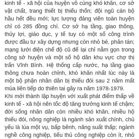
kinh tế - xã hội của huyện vô cùng khó khăn, cơ sở
vật chất, trang thiết bị thiếu thốn; đội ngũ cán bộ
hầu hết đều mới; lực lượng đảng viên toàn huyện
chỉ có 285 đồng chí. Cơ sở hạ tầng, giao thông,
thủy lợi, giáo dục, y tế tuy có một số công trình
được đầu tư xây dựng nhưng còn nhỏ bé, phân tán;
mạng lưới điện chế độ cũ để lại chỉ nằm gọn trong
công sở huyện và một số hộ dân khu vực chợ thị
trấn Vĩnh Bình. Hệ thống cấp nước, hạ tầng giao
thông chưa hoàn chỉnh, khó khăn nhất lúc này là
một bộ phận nhân dân bị thiếu đói sau 2 năm mất
mùa liên tiếp do thiên tai gây ra năm 1978-1979.
Khi mới thành lập huyện với xuất phát điểm thấp về
kinh tế - xã hội nên tốc độ tăng trưởng kinh tế chậm;
đời sống nhân dân còn nhiều khó khăn, nhiều hộ
thiếu đói, nông nghiệp là ngành sản xuất chính, chủ
yếu là lúa một vụ, bấp bênh, năng suất thấp; ngành
nghề công nghiệp, tiểu thủ công nghiệp còn ít, nhỏ