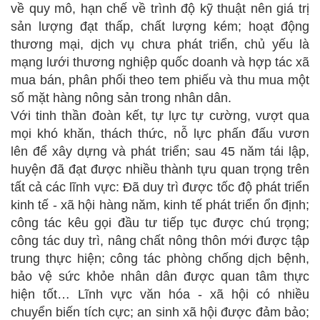
về quy mô, hạn chế về trình độ kỹ thuật nên giá trị
sản lượng đạt thấp, chất lượng kém; hoạt động
thương mại, dịch vụ chưa phát triển, chủ yếu là
mạng lưới thương nghiệp quốc doanh và hợp tác xã
mua bán, phân phối theo tem phiếu và thu mua một
số mặt hàng nông sản trong nhân dân.
Với tinh thần đoàn kết, tự lực tự cường, vượt qua
mọi khó khăn, thách thức, nỗ lực phấn đấu vươn
lên để xây dựng và phát triển; sau 45 năm tái lập,
huyện đã đạt được nhiều thành tựu quan trọng trên
tất cả các lĩnh vực: Đã duy trì được tốc độ phát triển
kinh tế - xã hội hàng năm, kinh tế phát triển ổn định;
công tác kêu gọi đầu tư tiếp tục được chú trọng;
công tác duy trì, nâng chất nông thôn mới được tập
trung thực hiện; công tác phòng chống dịch bệnh,
bảo vệ sức khỏe nhân dân được quan tâm thực
hiện tốt… Lĩnh vực văn hóa - xã hội có nhiều
chuyển biến tích cực; an sinh xã hội được đảm bảo;