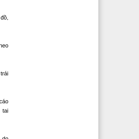
 đồ,
theo
trái
 cáo
 tai
a do