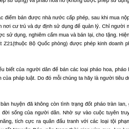
hép sử dụng) và pháo hoa nổ (không được phép sử dụng
ác điểm bán được nhà nước cấp phép, sau khi mua nộp
nơi cư trú và dự định sử dụng để quản lý. Chỉ người
ợc sử dụng, nghiêm cấm mua và bán lại, cho tặng. Hiện
t Z21(thuộc Bộ Quốc phòng) được phép kinh doanh p
iểu biết của người dân để bán các loại pháo hoa, pháo
nh của pháp luật. Do đó mỗi chúng ta hãy là người tiêu 
bàn huyện đã không còn tình trạng đốt pháo tràn lan,
n đời sống của người dân. Nhờ sự vào cuộc tuyên tru
năng, tích cực ra quân đấu tranh với các loại tội phạ