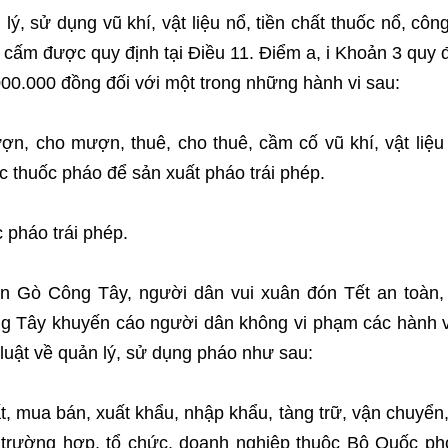
lý, sử dụng vũ khí, vật liệu nổ, tiền chất thuốc nổ, côn
 cấm được quy định tại Điều 11. Điểm a, i Khoản 3 quy 
000.000 đồng đối với một trong những hành vi sau:
mượn, cho mượn, thuê, cho thuê, cầm cố vũ khí, vật liệu
 thuốc pháo để sản xuất pháo trái phép.
c pháo trái phép.
 Gò Công Tây, người dân vui xuân đón Tết an toàn, 
 Tây khuyến cáo người dân không vi phạm các hành v
luật về quản lý, sử dụng pháo như sau:
t, mua bán, xuất khẩu, nhập khẩu, tàng trữ, vận chuyển
 trường hợp, tổ chức, doanh nghiệp thuộc Bộ Quốc p