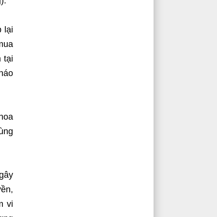
).
 lại
 mua
 tại
háo
 hoa
dùng
 gây
yền,
m vi