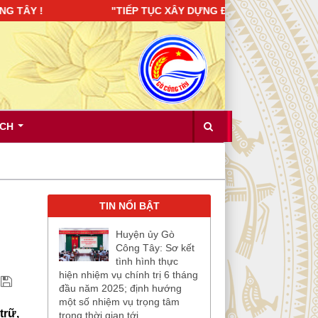
 "TIẾP TỤC XÂY DỰNG ĐẢNG BỘ TRONG SẠCH, VỮNG MẠNH; 
ÍCH
TIN NỔI BẬT
Huyện ủy Gò
Công Tây: Sơ kết
tình hình thực
hiện nhiệm vụ chính trị 6 tháng
đầu năm 2025; định hướng
một số nhiệm vụ trọng tâm
trữ,
trong thời gian tới