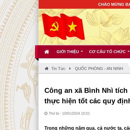
CHÀO MỪNG BẠN ĐẾN VỚI
GIỚI THIỆU
CƠ CẤU TỔ CHỨC
Tin Tức
QUỐC PHÒNG - AN NINH
Công an xã Bình Nhì tích
thực hiện tốt các quy địn
Thứ tư - 10/01/2024 10:01
Trong những năm qua, cả nước ta, các