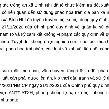
 tác Công an xã Bình Nhì đã tổ chức kiểm tra đột xuất
 có liên quan đến sử dụng pháo hoa trên địa bàn xã 
n xã Bình Nhì đã tuyên truyền một số nội dung quy định
 27/11/2020 của Chính phủ quy định về quản lý, sử 
nắm rõ và ký cam kết không vi phạm các quy định về 
 phép. Tuyệt đối không được nghiên cứu, chế tạo, mua 
ại pháo hoa trái phép, các loại vũ khí, vật liệu nổ, côn
 sản xuất, mua bán, vận chuyển, tàng trữ và đốt pháo 
uật cần phải được lên án, kịp thời đấu tranh và xử lý 
144/2021/NĐ-CP ngày 31/12/2021 của Chính phủ quy địn
h vực ANTT-ATXH; phòng chống tệ nạn xã hội; phòng 
 như sau: