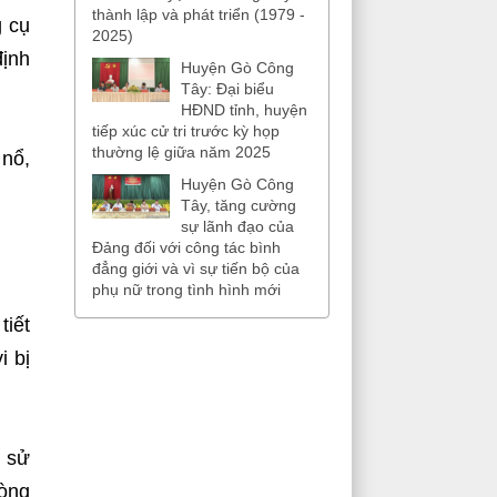
thành lập và phát triển (1979 -
g cụ
2025)
định
Huyện Gò Công
Tây: Đại biểu
HĐND tỉnh, huyện
tiếp xúc cử tri trước kỳ họp
thường lệ giữa năm 2025
 nổ,
Huyện Gò Công
Tây, tăng cường
sự lãnh đạo của
Đảng đối với công tác bình
đẳng giới và vì sự tiến bộ của
phụ nữ trong tình hình mới
tiết
i bị
, sử
hòng