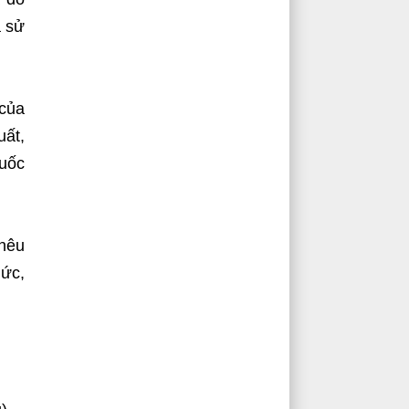
à sử
của
uất,
Quốc
nêu
hức,