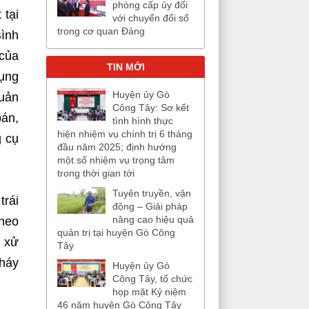
phòng cấp ủy đối
 tại
với chuyển đổi số
trong cơ quan Đảng
Bình
 của
TIN MỚI
dụng
Huyện ủy Gò
quản
Công Tây: Sơ kết
bán,
tình hình thực
hiện nhiệm vụ chính trị 6 tháng
g cụ
đầu năm 2025; định hướng
một số nhiệm vụ trọng tâm
trong thời gian tới
Tuyên truyền, vận
trái
động – Giải pháp
nâng cao hiệu quả
theo
quản trị tại huyện Gò Công
h xử
Tây
cháy
Huyện ủy Gò
Công Tây, tổ chức
họp mặt Kỷ niệm
46 năm huyện Gò Công Tây