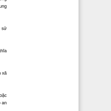
cung
, sử
ghĩa
n xã
hoặc
o an