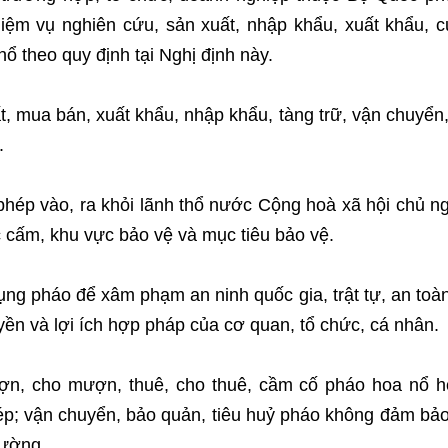
ệm vụ nghiên cứu, sản xuất, nhập khẩu, xuất khẩu, 
ổ theo quy định tại Nghị định này.
t, mua bán, xuất khẩu, nhập khẩu, tàng trữ, vận chuyển
.
phép vào, ra khỏi lãnh thổ nước Cộng hoà xã hội chủ n
 cấm, khu vực bảo vệ và mục tiêu bảo vệ.
ụng pháo để xâm phạm an ninh quốc gia, trật tự, an toà
uyền và lợi ích hợp pháp của cơ quan, tổ chức, cá nhân.
mượn, cho mượn, thuê, cho thuê, cầm cố pháo hoa nổ 
hép; vận chuyển, bảo quản, tiêu huỷ pháo không đảm bả
rường.