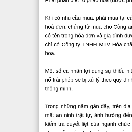
Phải phân biệt rõ pháo hoa (được p
Khi có nhu cầu mua, phải mua tại c
hoá đơn, chứng từ mua cho Công an 
có tên trong hóa đơn và gia đình đư
chỉ có Công ty TNHH MTV Hóa chấ
hoa.
Một số cá nhân lợi dụng sự thiếu h
nổ trái phép sẽ bị xử lý theo quy đị
thông minh.
Trong những năm gần đây, trên địa 
mất an ninh trật tự, ảnh hưởng đế
kiểm tra quyết liệt của ngành chức 