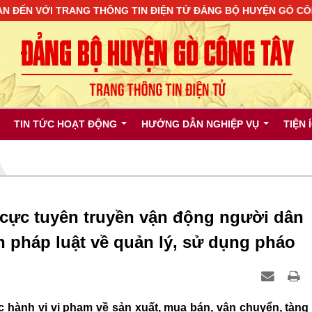
 TRANG THÔNG TIN ĐIỆN TỬ ĐẢNG BỘ HUYỆN GÒ CÔNG TÂY !
TIN TỨC HOẠT ĐỘNG
HƯỚNG DẪN NGHIỆP VỤ
TIỆN 
 cực tuyên truyền vận động người dân
h pháp luật về quản lý, sử dụng pháo
 hành vi vi phạm về sản xuất, mua bán, vận chuyển, tàng 