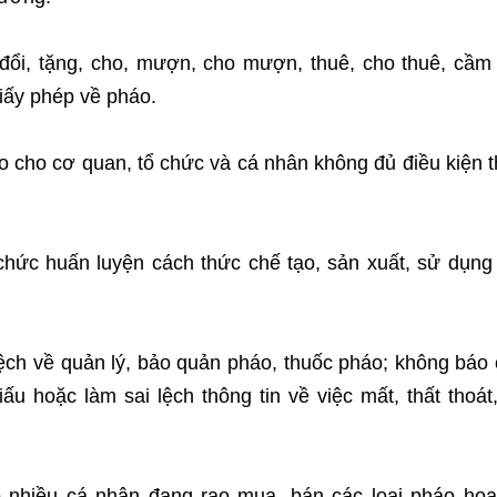
đổi, tặng, cho, mượn, cho mượn, thuê, cho thuê, cầm
giấy phép về pháo.
o cho cơ quan, tổ chức và cá nhân không đủ điều kiện 
hức huấn luyện cách thức chế tạo, sản xuất, sử dụng 
lệch về quản lý, bảo quản pháo, thuốc pháo; không báo
u hoặc làm sai lệch thông tin về việc mất, thất thoát,
có nhiều cá nhân đang rao mua, bán các loại pháo ho