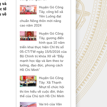
g và
Huyện Gò Công
c tế
Tây, công bố xã
u về
Yên Luông đạt
chuẩn Nông thôn mới nâng
cao năm 2024
Huyện Gò Công
Tây, gương điển
hình qua 10 năm
triển khai thực hiện Chỉ thị số
05-CT/TW ngày 15/5/2016 của
Bộ Chính trị khóa XII về “Đẩy
mạnh học tập và làm theo tư
tưởng, đạo đức, phong cách
Hồ Chí Minh”
Huyện Gò Công
Tây: Xã Thạnh
Nhựt tổ chức hội
thi tìm hiểu về cuộc đời, thân
thế của Chủ tịch Hồ Chí Minh
Vai trò của Văn