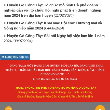
Huyện Gò Công Tây: Tổ chức mô hình Cà phê doanh
nghiệp gắn với tổ chức Hội nghị phát triển doanh nghiệp
năm 2024 trên địa bàn huyện
(11/08/2024)
Huyện Gò Công Tây: Khai mạc Hội chợ Thương mại và
Nông nghiệp năm 2024
(04/08/2024)
Huyện Gò Công Tây: Sôi nổi Ngày hội việc làm lần 1 năm
2024
(30/07/2024)
Đang truy cập: 64
" ĐẢNG TA LÀ MỘT ĐẢNG CẦM QUYỀN, MỖI CÁN BỘ, ĐẢNG VIÊN PHẢI
THẬT SỰ THẤM NHUẦN ĐẠO ĐỨC CÁCH MẠNG, CẦN, KIỆM, LIÊM CHÍNH,
CHÍ CÔNG VÔ TƯ ... "
(Trích Di chúc Chủ tịch Hồ Chí Minh)
TRANG THÔNG TIN ĐIỆN TỬ ĐẢNG BỘ HUYỆN GÒ CÔNG TÂY
Bản quyền thuộc về Huyện ủy Gò Công Tây - Tỉnh Tiền Giang
Địa chỉ: Đường Nguyễn Văn Côn, Khu phố 4, Thị trấn Vĩnh Bình