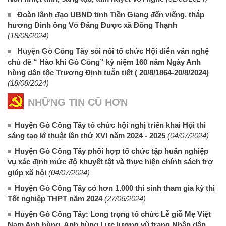
Đoàn lãnh đạo UBND tỉnh Tiền Giang đến viếng, thắp
hương Dinh ông Võ Đăng Được xã Đồng Thạnh
(18/08/2024)
Huyện Gò Công Tây sôi nổi tổ chức Hội diễn văn nghệ
chủ đề “ Hào khí Gò Công” kỷ niệm 160 năm Ngày Anh
hùng dân tộc Trương Định tuẫn tiết ( 20/8/1864-20/8/2024)
(18/08/2024)
NHỮNG TIN CŨ HƠN
Huyện Gò Công Tây tổ chức hội nghị triển khai Hội thi
sáng tạo kĩ thuật lần thứ XVI năm 2024 - 2025
(04/07/2024)
Huyện Gò Công Tây phối hợp tổ chức tập huấn nghiệp
vụ xác định mức độ khuyết tật và thực hiện chính sách trợ
giúp xã hội
(04/07/2024)
Huyện Gò Công Tây có hơn 1.000 thí sinh tham gia kỳ thi
Tốt nghiệp THPT năm 2024
(27/06/2024)
Huyện Gò Công Tây: Long trọng tổ chức Lễ giỗ Mẹ Việt
Nam Anh hùng, Anh hùng Lực lượng vũ trang Nhân dân,