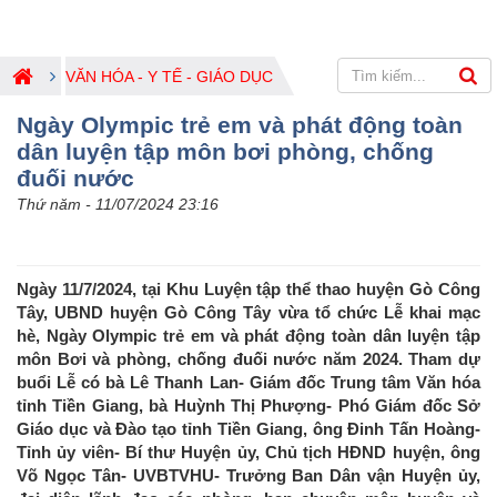
VĂN HÓA - Y TẾ - GIÁO DỤC
Ngày Olympic trẻ em và phát động toàn
dân luyện tập môn bơi phòng, chống
đuối nước
Thứ năm - 11/07/2024 23:16
Ngày 11/7/2024, tại Khu Luyện tập thể thao huyện Gò Công
Tây, UBND huyện Gò Công Tây vừa tổ chức Lễ khai mạc
hè, Ngày Olympic trẻ em và phát động toàn dân luyện tập
môn Bơi và phòng, chống đuối nước năm 2024. Tham dự
buổi Lễ có bà Lê Thanh Lan- Giám đốc Trung tâm Văn hóa
tỉnh Tiền Giang, bà Huỳnh Thị Phượng- Phó Giám đốc Sở
Giáo dục và Đào tạo tỉnh Tiền Giang, ông Đinh Tấn Hoàng-
Tỉnh ủy viên- Bí thư Huyện ủy, Chủ tịch HĐND huyện, ông
Võ Ngọc Tân- UVBTVHU- Trưởng Ban Dân vận Huyện ủy,