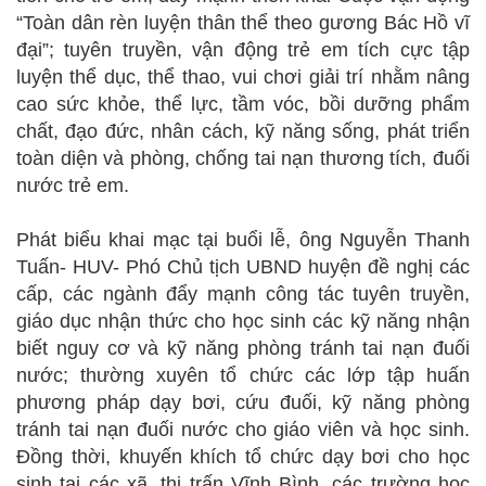
“Toàn dân rèn luyện thân thể theo gương Bác Hồ vĩ
đại”; tuyên truyền, vận động trẻ em tích cực tập
luyện thể dục, thể thao, vui chơi giải trí nhằm nâng
cao sức khỏe, thể lực, tầm vóc, bồi dưỡng phẩm
chất, đạo đức, nhân cách, kỹ năng sống, phát triển
toàn diện và phòng, chống tai nạn thương tích, đuối
nước trẻ em.
Phát biểu khai mạc tại buổi lễ, ông Nguyễn Thanh
Tuấn- HUV- Phó Chủ tịch UBND huyện đề nghị các
cấp, các ngành đẩy mạnh công tác tuyên truyền,
giáo dục nhận thức cho học sinh các kỹ năng nhận
biết nguy cơ và kỹ năng phòng tránh tai nạn đuối
nước; thường xuyên tổ chức các lớp tập huấn
phương pháp dạy bơi, cứu đuối, kỹ năng phòng
tránh tai nạn đuối nước cho giáo viên và học sinh.
Đồng thời, khuyến khích tổ chức dạy bơi cho học
sinh tại các xã, thị trấn Vĩnh Bình, các trường học