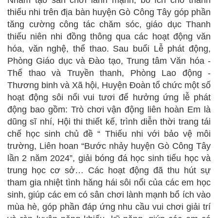
Nhằm tạo sân chơi lành mạnh, bổ ích cho thanh
thiếu nhi trên địa bàn huyện Gò Công Tây góp phần
tăng cường công tác chăm sóc, giáo dục Thanh
thiếu niên nhi đồng thông qua các hoạt động văn
hóa, văn nghệ, thể thao. Sau buổi Lễ phát động,
Phòng Giáo dục và Đào tạo, Trung tâm Văn hóa -
Thể thao và Truyền thanh, Phòng Lao động -
Thương binh và Xã hội, Huyện Đoàn tổ chức một số
hoạt động sôi nổi vui tươi để hưởng ứng lễ phát
động bao gồm: Trò chơi vận động liên hoàn Em là
dũng sĩ nhí, Hội thi thiết kế, trình diễn thời trang tái
chế học sinh chủ đề “ Thiếu nhi với bảo vệ môi
trường, Liên hoan “Bước nhảy huyện Gò Công Tây
lần 2 năm 2024”, giải bóng đá học sinh tiểu học và
trung học cơ sở… Các hoạt động đã thu hút sự
tham gia nhiệt tình hăng hái sôi nổi của các em học
sinh, giúp các em có sân chơi lành mạnh bổ ích vào
mùa hè, góp phần đáp ứng nhu cầu vui chơi giải trí