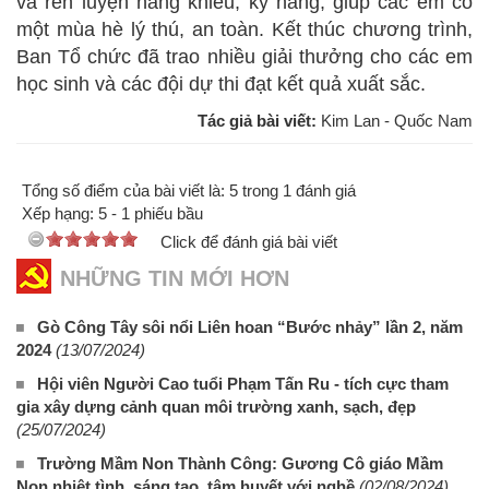
và rèn luyện năng khiếu, kỹ năng, giúp các em có
một mùa hè lý thú, an toàn. Kết thúc chương trình,
Ban Tổ chức đã trao nhiều giải thưởng cho các em
học sinh và các đội dự thi đạt kết quả xuất sắc.
Tác giả bài viết:
Kim Lan - Quốc Nam
Tổng số điểm của bài viết là: 5 trong 1 đánh giá
Xếp hạng:
5
-
1
phiếu bầu
Click để đánh giá bài viết
NHỮNG TIN MỚI HƠN
Gò Công Tây sôi nổi Liên hoan “Bước nhảy” lần 2, năm
2024
(13/07/2024)
Hội viên Người Cao tuổi Phạm Tấn Ru - tích cực tham
gia xây dựng cảnh quan môi trường xanh, sạch, đẹp
(25/07/2024)
Trường Mầm Non Thành Công: Gương Cô giáo Mầm
Non nhiệt tình, sáng tạo, tâm huyết với nghề
(02/08/2024)