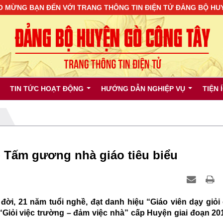
N ĐẾN VỚI TRANG THÔNG TIN ĐIỆN TỬ ĐẢNG BỘ HUYỆN GÒ C
TIN TỨC HOẠT ĐỘNG
HƯỚNG DẪN NGHIỆP VỤ
TIỆN 
- Tấm gương nhà giáo tiêu biểu
đời, 21 năm tuổi nghề, đạt danh hiệu “Giáo viên dạy giỏi
“Giỏi việc trường – đảm việc nhà” cấp Huyện giai đoạn 20