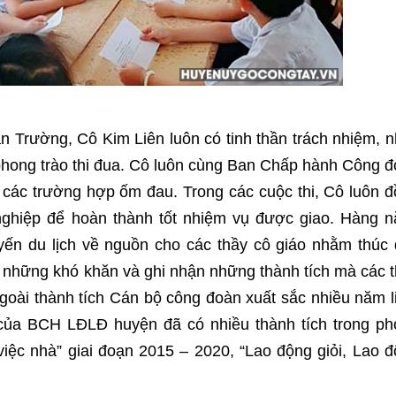
n Trường, Cô Kim Liên luôn có tinh thần trách nhiệm, n
c phong trào thi đua. Cô luôn cùng Ban Chấp hành Công 
 các trường hợp ốm đau. Trong các cuộc thi, Cô luôn 
nghiệp để hoàn thành tốt nhiệm vụ được giao. Hàng 
ến du lịch về nguồn cho các thầy cô giáo nhằm thúc
sẻ những khó khăn và ghi nhận những thành tích mà các 
goài thành tích Cán bộ công đoàn xuất sắc nhiều năm l
của BCH LĐLĐ huyện đã có nhiều thành tích trong ph
việc nhà” giai đoạn 2015 – 2020, “Lao động giỏi, Lao 