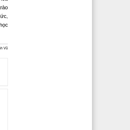
trào
đức,
 học
nh Vũ