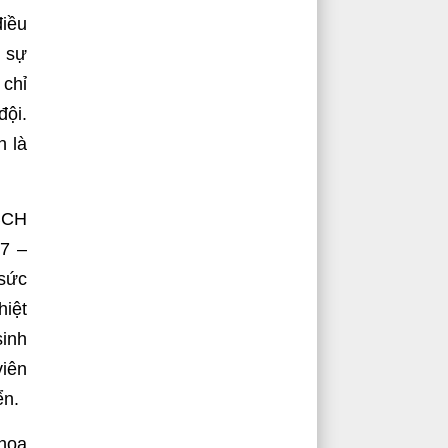
điều
i sự
 chỉ
đội.
n là
 BCH
17 –
 sức
hiệt
sinh
iên
ển.
 hoa