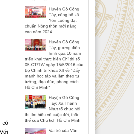
Huyện Gò Công
Tây, công bố xã
Yên Luông đạt
chuẩn Nông thôn mới nâng
cao năm 2024
Huyện Gò Công
Tây, gương điển
hình qua 10 năm
triển khai thực hiện Chỉ thị số
05-CT/TW ngày 15/5/2016 của
Bộ Chính trị khóa XII về “Đẩy
mạnh học tập và làm theo tư
tưởng, đạo đức, phong cách
Hồ Chí Minh”
Huyện Gò Công
Tây: Xã Thạnh
Nhựt tổ chức hội
thi tìm hiểu về cuộc đời, thân
thế của Chủ tịch Hồ Chí Minh
g có
Vai trò của Văn
 Với