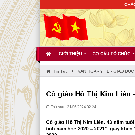
CHÀO MỪNG BẠ
GIỚI THIỆU
CƠ CẤU TỔ CHỨC
Tin Tức
VĂN HÓA - Y TẾ - GIÁO DỤC
Cô giáo Hồ Thị Kim Liên 
Thứ sáu - 21/06/2024 02:24
Cô giáo Hồ Thị Kim Liên, 43 năm tuổi 
tỉnh năm học 2020 – 2021”, giấy khen 