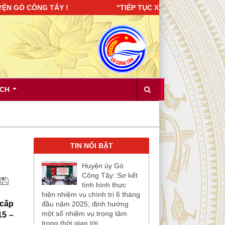
ÔNG TÂY ! "TIẾP TỤC XÂY DỰNG ĐẢNG BỘ TRONG SẠCH, VỮ
ÍCH
TIN NỔI BẬT
Huyện ủy Gò
Công Tây: Sơ kết
tình hình thực
hiện nhiệm vụ chính trị 6 tháng
 cấp
đầu năm 2025; định hướng
một số nhiệm vụ trọng tâm
15 –
trong thời gian tới