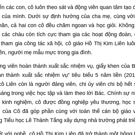
ến các con, cô luôn theo sát và động viên quan tâm tạo 
g của mình. Dưới sự định hướng của cha mẹ, cùng vớ
hân, cả hai con cô đều chăm ngoan và học giỏi. Không
 các cháu còn tích cực tham gia các hoạt động đoàn, 
 tham gia công tác xã hội, cô giáo Hồ Thị Kim Liên luô
iền, người mẹ mẫu mực trong gia đình.
ng viên hoàn thành xuất sắc nhiệm vụ, giấy khen của
 thành xuất sắc nhiệm vụ” tiêu biểu 5 năm liền (20
ô Liên còn là người đảng viên, chi ủy viên chi bộ hết
ng trong việc học tập và làm theo lời Bác. Chính sự n
a kinh nghiệm, cô được đồng nghiệp yêu thương, học 
của Cô đã góp phần cùng với toàn thể cán bộ giáo v
g Tiểu học Lê Thành Tắng xây dựng nhà trường phát tri
t với nghề, cô Hồ Thị Kim Liên đã trở thành một bông