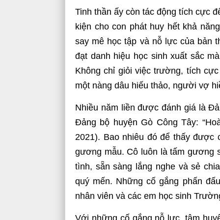
Tinh thần ấy còn tác động tích cực đ
kiện cho con phát huy hết khả năn
say mê học tập và nỗ lực của bản t
đạt danh hiệu học sinh xuất sắc mà
Không chỉ giỏi việc trường, tích cực
một nàng dâu hiếu thảo, người vợ h
Nhiều năm liền được đánh giá là Đả
Đảng bộ huyện Gò Công Tây: “Hoàn
2021). Bao nhiêu đó để thấy được c
gương mẫu. Cô luôn là tấm gương sá
tình, sẵn sàng lắng nghe và sẻ chi
quý mến. Những cố gắng phấn đấu 
nhân viên và các em học sinh Trườn
Với những cố gắng nỗ lực, tâm huyế