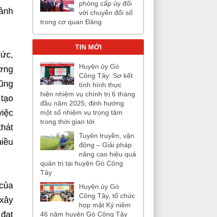
phòng cấp ủy đối
ảnh
với chuyển đổi số
trong cơ quan Đảng
TIN MỚI
đức,
Huyện ủy Gò
ương
Công Tây: Sơ kết
cũng
tình hình thực
hiện nhiệm vụ chính trị 6 tháng
 tạo
đầu năm 2025; định hướng
việc
một số nhiệm vụ trọng tâm
trong thời gian tới
khát
Tuyên truyền, vận
hiều
động – Giải pháp
nâng cao hiệu quả
quản trị tại huyện Gò Công
Tây
 của
Huyện ủy Gò
Công Tây, tổ chức
xây
họp mặt Kỷ niệm
 đạt
46 năm huyện Gò Công Tây