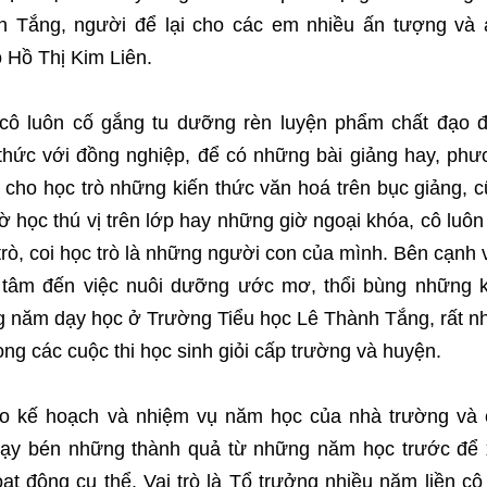
h Tắng, người để lại cho các em nhiều ấn tượng và 
o Hồ Thị Kim Liên.
, cô luôn cố gắng tu dưỡng rèn luyện phẩm chất đạo 
 thức với đồng nghiệp, để có những bài giảng hay, ph
 cho học trò những kiến thức văn hoá trên bục giảng, 
 học thú vị trên lớp hay những giờ ngoại khóa, cô luôn
 trò, coi học trò là những người con của mình. Bên cạnh 
n tâm đến việc nuôi dưỡng ước mơ, thổi bùng những 
g năm dạy học ở Trường Tiểu học Lê Thành Tắng, rất n
ong các cuộc thi học sinh giỏi cấp trường và huyện.
vào kế hoạch và nhiệm vụ năm học của nhà trường và
hạy bén những thành quả từ những năm học trước để 
t động cụ thể. Vai trò là Tổ trưởng nhiều năm liền cô