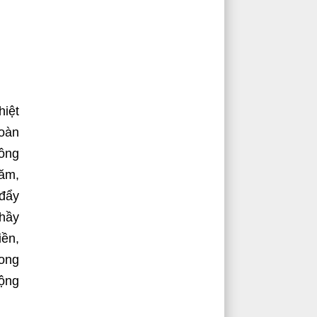
hiệt
đoàn
đồng
năm,
 đẩy
thầy
iền,
ong
động