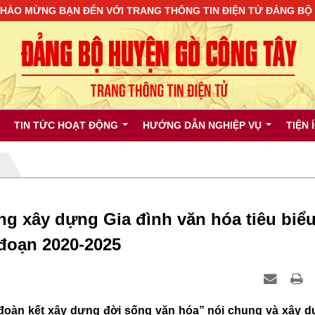
 BẠN ĐẾN VỚI TRANG THÔNG TIN ĐIỆN TỬ ĐẢNG BỘ HUYỆN 
TIN TỨC HOẠT ĐỘNG
HƯỚNG DẪN NGHIỆP VỤ
TIỆN 
g xây dựng Gia đình văn hóa tiêu biể
đoạn 2020-2025
 đoàn kết xây dựng đời sống văn hóa” nói chung và xây 