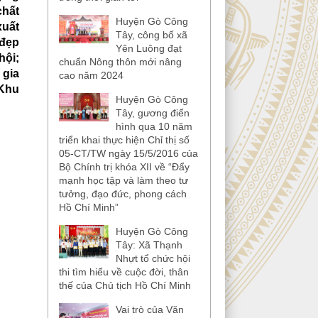
chất
Huyện Gò Công
xuất
Tây, công bố xã
 đẹp
Yên Luông đạt
hội;
chuẩn Nông thôn mới nâng
 gia
cao năm 2024
 Khu
Huyện Gò Công
Tây, gương điển
hình qua 10 năm
triển khai thực hiện Chỉ thị số
05-CT/TW ngày 15/5/2016 của
Bộ Chính trị khóa XII về “Đẩy
mạnh học tập và làm theo tư
tưởng, đạo đức, phong cách
Hồ Chí Minh”
Huyện Gò Công
Tây: Xã Thạnh
Nhựt tổ chức hội
thi tìm hiểu về cuộc đời, thân
thế của Chủ tịch Hồ Chí Minh
Vai trò của Văn