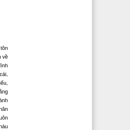
 tôn
n về
đình
cái,
iểu,
rằng
hành
nhân
luôn
cháu