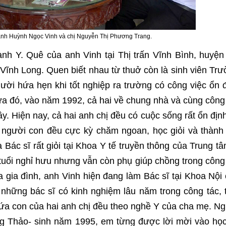
anh Huỳnh Ngọc Vinh và chị Nguyễn Thị Phương Trang.
ành Y. Quê của anh Vinh tại Thị trấn Vĩnh Bình, huyệ
 Vĩnh Long. Quen biết nhau từ thuở còn là sinh viên Tr
ời hứa hẹn khi tốt nghiệp ra trường có công việc ổn 
ứa đó, vào năm 1992, cả hai về chung nhà và cùng công
. Hiện nay, cả hai anh chị đều có cuộc sống rất ổn địn
 người con đều cực kỳ chăm ngoan, học giỏi và thành
à Bác sĩ rất giỏi tại Khoa Y tế truyền thông của Trung t
 tuổi nghỉ hưu nhưng vẫn còn phụ giúp chồng trong công
gia đình, anh Vinh hiện đang làm Bác sĩ tại Khoa Nội
 những bác sĩ có kinh nghiệm lâu năm trong công tác,
 đứa con của hai anh chị đều theo nghề Y của cha mẹ. N
 Thảo- sinh năm 1995, em từng được lời mời vào học