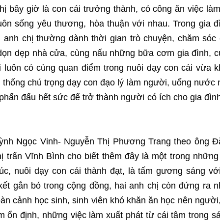
ị bây giờ là con cái trưởng thành, có công ăn việc là
 luôn sống yêu thương, hòa thuận với nhau. Trong gia đ
ai anh chị thường dành thời gian trò chuyện, chăm sóc
 dọn dẹp nhà cửa, cùng nấu những bữa cơm gia đình, 
i luôn có cùng quan điểm trong nuôi dạy con cái vừa 
ền thống chú trọng dạy con đạo lý làm người, uống nước
phấn đấu hết sức để trở thành người có ích cho gia đìn
Huỳnh Ngọc Vinh- Nguyễn Thị Phương Trang theo ông 
trấn Vĩnh Bình cho biết thêm đây là một trong những
c, nuôi dạy con cái thành đạt, là tấm gương sáng với
kết gắn bó trong cộng đồng, hai anh chị còn đứng ra 
àn cảnh học sinh, sinh viên khó khăn ăn học nên người,
m ổn định, những việc làm xuất phát từ cái tâm trong s