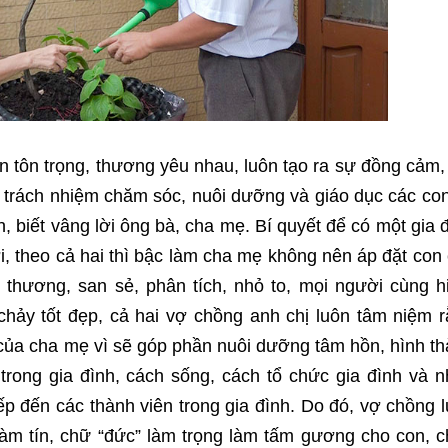
n tôn trọng, thương yêu nhau, luôn tạo ra sự đồng cảm,
ó trách nhiệm chăm sóc, nuôi dưỡng và giáo dục các co
 biết vâng lời ông bà, cha mẹ. Bí quyết để có một gia 
, theo cả hai thì bậc làm cha mẹ không nên áp đặt con 
thương, san sẻ, phân tích, nhỏ to, mọi người cùng h
 chảy tốt đẹp, cả hai vợ chồng anh chị luôn tâm niệm 
m của cha mẹ vì sẽ góp phần nuôi dưỡng tâm hồn, hình t
trong gia đình, cách sống, cách tổ chức gia đình và 
ếp đến các thành viên trong gia đình. Do đó, vợ chồng 
àm tín, chữ “đức” làm trọng làm tấm gương cho con, 