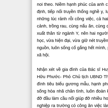
noi theo. Niềm hạnh phúc của anh ch
định, tiếp nối truyền thống nghề y,
những lúc rảnh rỗi công việc, cả h
cảnh, trồng rau, cùng nấu ăn, cùng
xuất thân từ ngành Y, nên hai ngườ
học, vừa hiện đại, vừa giữ nét truy
nguồn, luôn sống cố gắng hết mình, 
xã hội.
Nhận xét về gia đình của Bác sĩ 
Hữu Phước- Phó Chủ tịch UBND Thị 
đình tiêu biểu gương mẫu, hạnh phú
sống hòa nhã chân tình, luôn đoàn 
đỡ đầu làm cầu nối giúp đỡ nhiều ho
nghiệp ra trường có công ăn việc là