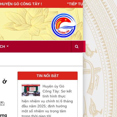
GÒ CÔNG TÂY ! "TIẾP TỤC XÂY DỰNG ĐẢNG BỘ TRONG SẠCH,
ÍCH
TIN NỔI BẬT
u ở
Huyện ủy Gò
Công Tây: Sơ kết
tình hình thực
hiện nhiệm vụ chính trị 6 tháng
đầu năm 2025; định hướng
một số nhiệm vụ trọng tâm
dựng
trong thời gian tới