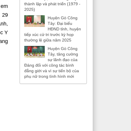
thành lập và phát triển (1979 -
, em
2025)
m 29
Huyện Gò Công
Anh,
Tây: Đại biểu
HĐND tỉnh, huyện
ọc Y
tiếp xúc cử tri trước kỳ họp
thường lệ giữa năm 2025
đang
Huyện Gò Công
Tây, tăng cường
sự lãnh đạo của
Đảng đối với công tác bình
đẳng giới và vì sự tiến bộ của
phụ nữ trong tình hình mới