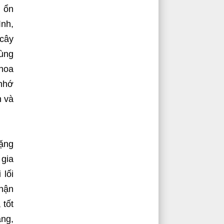
m ổn
ình,
 cây
cùng
khoa
 nhớ
h và
Đặng
 gia
 lối
nhận
 tốt
áng,