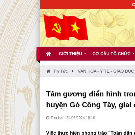
CHÀO MỪNG
GIỚI THIỆU
CƠ CẤU TỔ CHỨC
Tin Tức
VĂN HÓA - Y TẾ - GIÁO DỤC
Tấm gương điển hình tron
huyện Gò Công Tây, giai 
Thứ hai - 24/06/2024 19:10
Việc thực hiện phong trào “Toàn dân