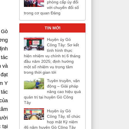
phòng cấp ủy đối
với chuyển đổi số
trong cơ quan Đảng
TIN MỚI
n Gò
ường
Huyện ủy Gò
Công Tây: Sơ kết
định
tình hình thực
hiện nhiệm vụ chính trị 6 tháng
 tác
đầu năm 2025; định hướng
h và
một số nhiệm vụ trọng tâm
trong thời gian tới
 đạt
Tuyên truyền, vận
âm Y
động – Giải pháp
 tác
nâng cao hiệu quả
quản trị tại huyện Gò Công
 của
Tây
 tâm
Huyện ủy Gò
Công Tây, tổ chức
gười
họp mặt Kỷ niệm
 tại
46 năm huyện Gò Công Tây