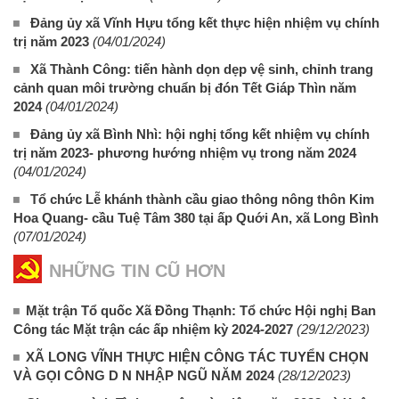
Đảng ủy xã Vĩnh Hựu tổng kết thực hiện nhiệm vụ chính
trị năm 2023
(04/01/2024)
Xã Thành Công: tiến hành dọn dẹp vệ sinh, chỉnh trang
cảnh quan môi trường chuẩn bị đón Tết Giáp Thìn năm
2024
(04/01/2024)
Đảng ủy xã Bình Nhì: hội nghị tổng kết nhiệm vụ chính
trị năm 2023- phương hướng nhiệm vụ trong năm 2024
(04/01/2024)
Tổ chức Lễ khánh thành cầu giao thông nông thôn Kim
Hoa Quang- cầu Tuệ Tâm 380 tại ấp Quới An, xã Long Bình
(07/01/2024)
NHỮNG TIN CŨ HƠN
Mặt trận Tổ quốc Xã Đồng Thạnh: Tổ chức Hội nghị Ban
Công tác Mặt trận các ấp nhiệm kỳ 2024-2027
(29/12/2023)
XÃ LONG VĨNH THỰC HIỆN CÔNG TÁC TUYỂN CHỌN
VÀ GỌI CÔNG D N NHẬP NGŨ NĂM 2024
(28/12/2023)