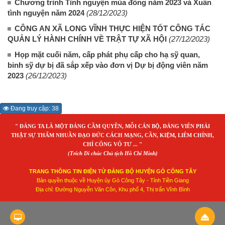
Chương trình Tình nguyện mùa đông năm 2023 và Xuân
tình nguyện năm 2024
(28/12/2023)
CÔNG AN XÃ LONG VĨNH THỰC HIỆN TỐT CÔNG TÁC
QUẢN LÝ HÀNH CHÍNH VỀ TRẬT TỰ XÃ HỘI
(27/12/2023)
Họp mặt cuối năm, cấp phát phụ cấp cho hạ sỹ quan,
binh sỹ dự bị đã sắp xếp vào đơn vị Dự bị động viên năm
2023
(26/12/2023)
Đang truy cập: 38
" ĐẢNG TA LÀ MỘT ĐẢNG CẦM QUYỀN, MỖI CÁN BỘ, ĐẢNG VIÊN PHẢI
THẬT SỰ THẤM NHUẦN ĐẠO ĐỨC CÁCH MẠNG, CẦN, KIỆM, LIÊM CHÍNH,
CHÍ CÔNG VÔ TƯ ... "
(Trích Di chúc Chủ tịch Hồ Chí Minh)
TRANG THÔNG TIN ĐIỆN TỬ ĐẢNG BỘ HUYỆN GÒ CÔNG TÂY
Bản quyền thuộc về Huyện ủy Gò Công Tây - Tỉnh Tiền Giang
Địa chỉ: Đường Nguyễn Văn Côn, Khu phố 4, Thị trấn Vĩnh Bình