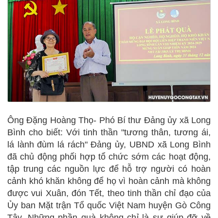
Ông Đặng Hoàng Thọ- Phó Bí thư Đảng ủy xã Long
Bình cho biết: Với tinh thần "tương thân, tương ái,
lá lành đùm lá rách" Đảng ủy, UBND xã Long Bình
đã chủ động phối hợp tổ chức sớm các hoạt động,
tập trung các nguồn lực để hỗ trợ người có hoàn
cảnh khó khăn không để họ vì hoàn cảnh mà không
được vui Xuân, đón Tết, theo tinh thần chỉ đạo của
Ủy ban Mặt trận Tổ quốc Việt Nam huyện Gò Công
Tây. Những phần quà không chỉ là sự giúp đỡ về