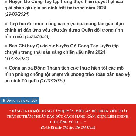
Huyện Gò Công Tây tập trung thực hiện quyết liệt các
giải pháp giữ gìn an ninh trật tự trong năm 2024
(29/03/2024)
Tiếp tục đổi mới, nâng cao hiệu quả công tác giáo dục
chính trị đáp ứng yêu cầu xây dựng Quân đội trong tình
hình mới
(13/03/2024)
Ban Chỉ huy Quân sự huyện Gò Công Tây luyện tập
chuyển trạng thái sẵn sàng chiến đấu năm 2024
(11/03/2024)
Công an xã Đồng Thạnh tích cực thực hiện tốt các mô
hình phòng chống tội phạm và phong trào Toàn dân bảo vệ
an ninh Tổ quốc
(10/03/2024)
Đang truy cập: 107
" ĐẢNG TA LÀ MỘT ĐẢNG CẦM QUYỀN, MỖI CÁN BỘ, ĐẢNG VIÊN PHẢI
THẬT SỰ THẤM NHUẦN ĐẠO ĐỨC CÁCH MẠNG, CẦN, KIỆM, LIÊM CHÍNH,
CHÍ CÔNG VÔ TƯ ... "
(Trích Di chúc Chủ tịch Hồ Chí Minh)