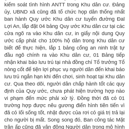
kiểm soát tình hình ANTT trong Khu dân cư. Đảng
ủy, UBND xã cũng đã tổ chức họp dân thống nhất
ban hành Quy ước Khu dân cư tuyến đường Đal
Lợi An, lắp đặt 04 bảng Quy ước Khu dân cư tại các
cửa ngõ ra vào Khu dân cư, in giấy nội dung Quy
ước cấp phát cho 100% hộ dân trong Khu dân cư
biết để thực hiện, lắp 1 bảng cổng an ninh trật tự
đầu ngõ chính ra vào Khu dân cư, 01 Bảng tiếp
nhận khai báo lưu trú tại nhà đồng chí Tổ trưởng Tổ
nòng cốt để tiện lợi phục vụ người dân đến khai báo
lưu trú ngắn hạn khi đến chơi, sinh hoạt tại Khu dân
cư. Qua theo dõi, người dân chấp hành tốt các quy
định của Quy ước, chưa phát hiện trường hợp nào
vi phạm đến mức phải xử lý. Đồng thời đã có 01
trường hợp được nêu gương điển hình tiên tiến vì
đã có lối sống tốt, nhặt được của rơi có giá trị trả lại
cho người bị mất. Song song đó, Ban công tác Mặt
trận ấp cũng đã vận động Người dân trong mô hình