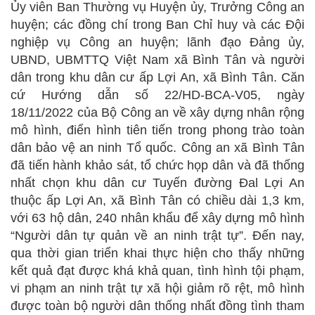
Ủy viên Ban Thường vụ Huyện ủy, Trưởng Công an
huyện; các đồng chí trong Ban Chỉ huy và các Đội
nghiệp vụ Công an huyện; lãnh đạo Đảng ủy,
UBND, UBMTTQ Việt Nam xã Bình Tân và người
dân trong khu dân cư ấp Lợi An, xã Bình Tân. Căn
cứ Hướng dẫn số 22/HD-BCA-V05, ngày
18/11/2022 của Bộ Công an về xây dựng nhân rộng
mô hình, điển hình tiên tiến trong phong trào toàn
dân bảo vệ an ninh Tổ quốc. Công an xã Bình Tân
đã tiến hành khảo sát, tổ chức họp dân và đã thống
nhất chọn khu dân cư Tuyến đường Đal Lợi An
thuộc ấp Lợi An, xã Bình Tân có chiều dài 1,3 km,
với 63 hộ dân, 240 nhân khẩu để xây dựng mô hình
“Người dân tự quản về an ninh trật tự”. Đến nay,
qua thời gian triển khai thực hiện cho thấy những
kết quả đạt được khá khả quan, tình hình tội phạm,
vi phạm an ninh trật tự xã hội giảm rõ rệt, mô hình
được toàn bộ người dân thống nhất đồng tình tham