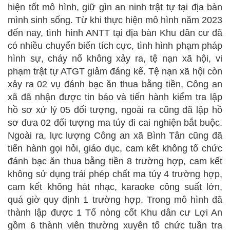
hiện tốt mô hình, giữ gìn an ninh trật tự tại địa bàn
mình sinh sống. Từ khi thực hiện mô hình năm 2023
đến nay, tình hình ANTT tại địa bàn Khu dân cư đã
có nhiều chuyển biến tích cực, tình hình phạm pháp
hình sự, cháy nổ không xảy ra, tệ nạn xã hội, vi
phạm trật tự ATGT giảm đáng kể. Tệ nạn xã hội còn
xảy ra 02 vụ đánh bạc ăn thua bằng tiền, Công an
xã đã nhận được tin báo và tiến hành kiểm tra lập
hồ sơ xử lý 05 đối tượng, ngoài ra cũng đã lập hồ
sơ đưa 02 đối tượng ma túy đi cai nghiện bắt buộc.
Ngoài ra, lực lượng Công an xã Bình Tân cũng đã
tiến hành gọi hỏi, giáo dục, cam kết không tổ chức
đánh bạc ăn thua bằng tiền 8 trường hợp, cam kết
không sử dụng trái phép chất ma túy 4 trường hợp,
cam kết không hát nhạc, karaoke công suất lớn,
quá giờ quy định 1 trường hợp. Trong mô hình đã
thành lập được 1 Tổ nòng cốt Khu dân cư Lợi An
gồm 6 thành viên thường xuyên tổ chức tuần tra