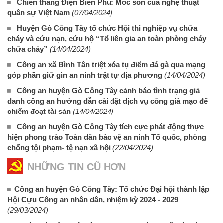
Chiến thắng Điện Biên Phủ: Mốc son của nghệ thuật
quân sự Việt Nam
(07/04/2024)
Huyện Gò Công Tây tổ chức Hội thi nghiệp vụ chữa
cháy và cứu nạn, cứu hộ “Tổ liên gia an toàn phòng cháy
chữa cháy”
(14/04/2024)
Công an xã Bình Tân triệt xóa tụ điểm đá gà qua mạng
góp phần giữ gìn an ninh trật tự địa phương
(14/04/2024)
Công an huyện Gò Công Tây cảnh báo tình trạng giả
danh công an hướng dẫn cài đặt dịch vụ công giả mạo để
chiếm đoạt tài sản
(14/04/2024)
Công an huyện Gò Công Tây tích cực phát động thực
hiện phong trào Toàn dân bảo vệ an ninh Tổ quốc, phòng
chống tội phạm- tệ nạn xã hội
(22/04/2024)
NHỮNG TIN CŨ HƠN
Công an huyện Gò Công Tây: Tổ chức Đại hội thành lập
Hội Cựu Công an nhân dân, nhiệm kỳ 2024 - 2029
(29/03/2024)