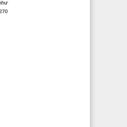
 như
 270