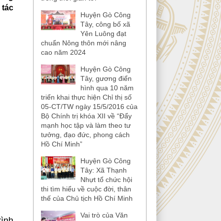
 tác
Huyện Gò Công
Tây, công bố xã
Yên Luông đạt
chuẩn Nông thôn mới nâng
cao năm 2024
Huyện Gò Công
Tây, gương điển
hình qua 10 năm
triển khai thực hiện Chỉ thị số
05-CT/TW ngày 15/5/2016 của
Bộ Chính trị khóa XII về “Đẩy
mạnh học tập và làm theo tư
tưởng, đạo đức, phong cách
Hồ Chí Minh”
Huyện Gò Công
Tây: Xã Thạnh
Nhựt tổ chức hội
thi tìm hiểu về cuộc đời, thân
thế của Chủ tịch Hồ Chí Minh
Vai trò của Văn
rình