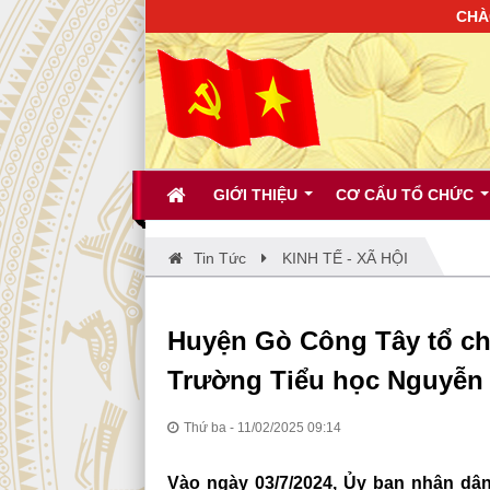
CHÀO MỪNG BẠ
GIỚI THIỆU
CƠ CẤU TỔ CHỨC
Tin Tức
KINH TẾ - XÃ HỘI
Huyện Gò Công Tây tổ chứ
Trường Tiểu học Nguyễn 
Thứ ba - 11/02/2025 09:14
Vào ngày 03/7/2024, Ủy ban nhân dâ