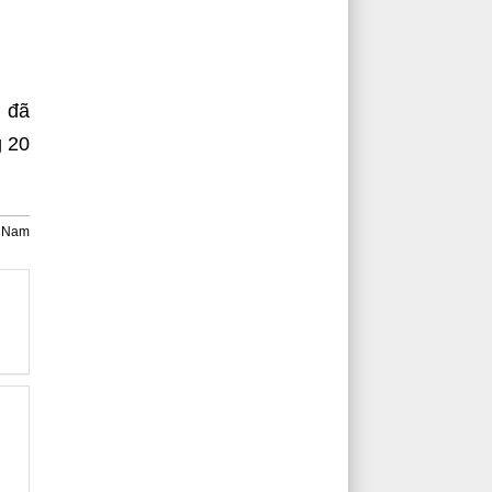
n đã
g 20
c Nam