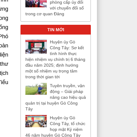
phòng cấp ủy đối
với chuyển đổi số
mừng
trong cơ quan Đảng
rong
ống
TIN MỚI
 Phó
Huyện ủy Gò
Đoàn
Công Tây: Sơ kết
tình hình thực
diện
hiện nhiệm vụ chính trị 6 tháng
 thư
đầu năm 2025; định hướng
một số nhiệm vụ trọng tâm
tịch
trong thời gian tới
iểu
Tuyên truyền, vận
động – Giải pháp
nâng cao hiệu quả
quản trị tại huyện Gò Công
Tây
Huyện ủy Gò
Công Tây, tổ chức
họp mặt Kỷ niệm
46 năm huyện Gò Công Tây