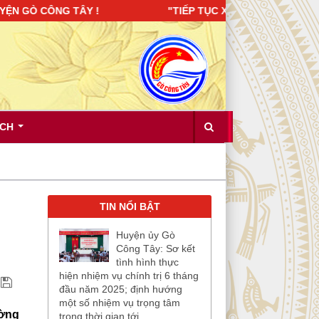
ÔNG TÂY ! "TIẾP TỤC XÂY DỰNG ĐẢNG BỘ TRONG SẠCH, VỮ
ÍCH
TIN NỔI BẬT
Huyện ủy Gò
Công Tây: Sơ kết
tình hình thực
hiện nhiệm vụ chính trị 6 tháng
đầu năm 2025; định hướng
một số nhiệm vụ trọng tâm
ường
trong thời gian tới