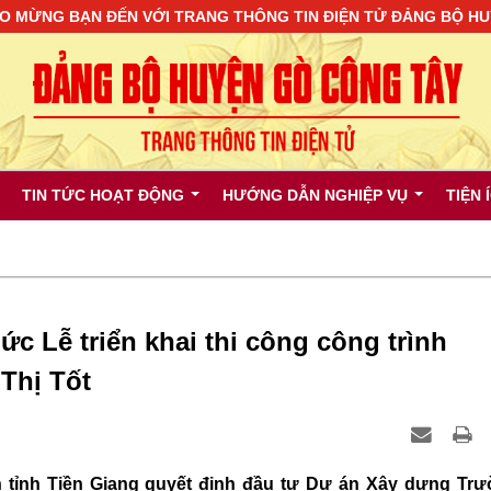
N ĐẾN VỚI TRANG THÔNG TIN ĐIỆN TỬ ĐẢNG BỘ HUYỆN GÒ C
TIN TỨC HOẠT ĐỘNG
HƯỚNG DẪN NGHIỆP VỤ
TIỆN 
c Lễ triển khai thi công công trình
Thị Tốt
n tỉnh Tiền Giang quyết định đầu tư Dự án Xây dựng Tr