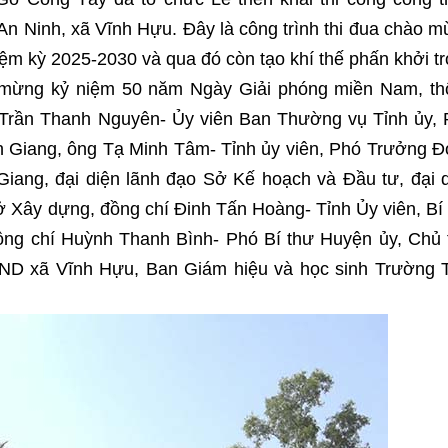
An Ninh, xã Vĩnh Hựu. Đây là công trình thi đua chào 
iệm kỳ 2025-2030 và qua đó còn tạo khí thế phấn khởi t
 mừng kỷ niệm 50 năm Ngày Giải phóng miền Nam, th
 Trần Thanh Nguyên- Ủy viên Ban Thường vụ Tỉnh ủy,
ền Giang, ông Tạ Minh Tâm- Tỉnh ủy viên, Phó Trưởng 
 Giang, đại diện lãnh đạo Sở Kế hoạch và Đầu tư, đại 
ở Xây dựng, đồng chí Đinh Tấn Hoàng- Tỉnh Ủy viên, Bí
ng chí Huỳnh Thanh Bình- Phó Bí thư Huyện ủy, Chủ 
ND xã Vĩnh Hựu, Ban Giám hiệu và học sinh Trường T