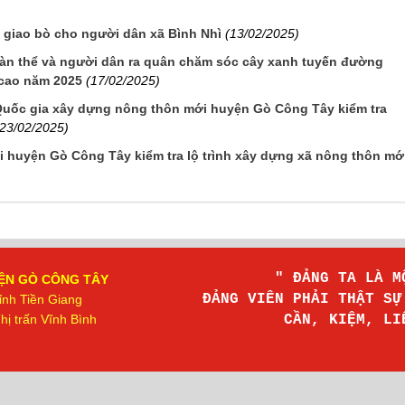
 giao bò cho người dân xã Bình Nhì
(13/02/2025)
oàn thể và người dân ra quân chăm sóc cây xanh tuyến đường
cao năm 2025
(17/02/2025)
Quốc gia xây dựng nông thôn mới huyện Gò Công Tây kiểm tra
(23/02/2025)
 huyện Gò Công Tây kiểm tra lộ trình xây dựng xã nông thôn mớ
" ĐẢNG TA LÀ 
ỆN GÒ CÔNG TÂY
ĐẢNG VIÊN PHẢI THẬT S
ỉnh Tiền Giang
ị trấn Vĩnh Bình
CẦN, KIỆM, L