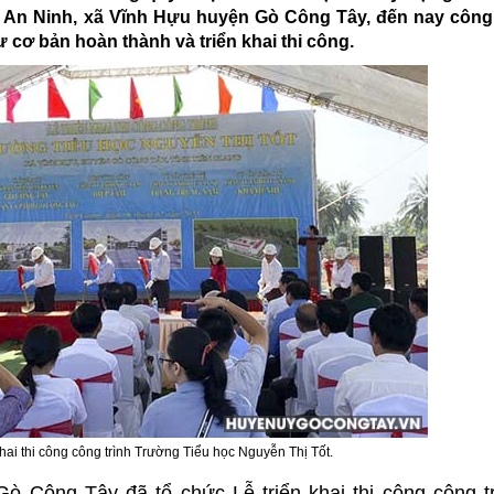
ấp An Ninh, xã Vĩnh Hựu huyện Gò Công Tây, đến nay công
 cơ bản hoàn thành và triển khai thi công.
hai thi công công trình Trường Tiểu học Nguyễn Thị Tốt.
 Công Tây đã tổ chức Lễ triển khai thi công công t