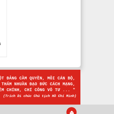
i
MỘT ĐẢNG CẦM QUYỀN, MỖI CÁN BỘ,
Ự THẤM NHUẦN ĐẠO ĐỨC CÁCH MẠNG,
IÊM CHÍNH, CHÍ CÔNG VÔ TƯ ... "
(Trích Di chúc
Chủ tịch Hồ Chí Minh
)