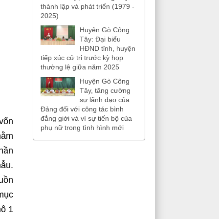
thành lập và phát triển (1979 -
2025)
Huyện Gò Công
Tây: Đại biểu
HĐND tỉnh, huyện
tiếp xúc cử tri trước kỳ họp
thường lệ giữa năm 2025
Huyện Gò Công
Tây, tăng cường
sự lãnh đạo của
Đảng đối với công tác bình
đẳng giới và vì sự tiến bộ của
 vốn
phụ nữ trong tình hình mới
nhằm
phần
mẫu.
guồn
 mục
mô 1