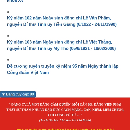
khóa XV
Kỷ niệm 102 năm Ngày sinh đồng chí Lê Văn Phẩm,
nguyên Bí thư Tỉnh ủy Tiền Giang (6/1922 - 24/11/1990)
Kỷ niệm 103 năm Ngày sinh đồng chí Lê Việt Thắng,
nguyên Bí thư Tỉnh ủy Mỹ Tho (05/6/1921 - 18/02/2006)
Đề cương tuyên truyền kỷ niệm 95 năm Ngày thành lập
Công đoàn Việt Nam
Đang truy cập: 80
" ĐẢNG TA LÀ MỘT ĐẢNG CẦM QUYỀN, MỖI CÁN BỘ, ĐẢNG VIÊN PHẢI
THẬT SỰ THẤM NHUẦN ĐẠO ĐỨC CÁCH MẠNG, CẦN, KIỆM, LIÊM CHÍNH,
CHÍ CÔNG VÔ TƯ ... "
(Trích Di chúc Chủ tịch Hồ Chí Minh)