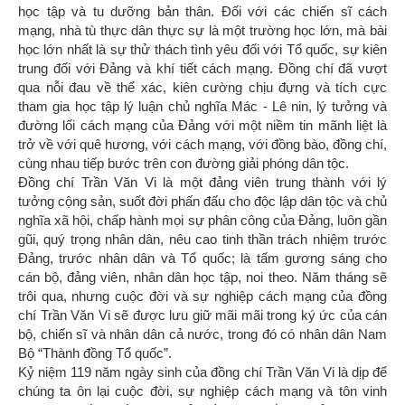
học tập và tu dưỡng bản thân. Đối với các chiến sĩ cách
mạng, nhà tù thực dân thực sự là một trường học lớn, mà bài
học lớn nhất là sự thử thách tình yêu đối với Tổ quốc, sự kiên
trung đối với Đảng và khí tiết cách mạng. Đồng chí đã vượt
qua nỗi đau về thể xác, kiên cường chịu đựng và tích cực
tham gia học tập lý luận chủ nghĩa Mác - Lê nin, lý tưởng và
đường lối cách mạng của Đảng với một niềm tin mãnh liệt là
trở về với quê hương, với cách mạng, với đồng bào, đồng chí,
cùng nhau tiếp bước trên con đường giải phóng dân tộc.
Đồng chí Trần Văn Vi là một đảng viên trung thành với lý
tưởng cộng sản, suốt đời phấn đấu cho độc lập dân tộc và chủ
nghĩa xã hội, chấp hành mọi sự phân công của Đảng, luôn gần
gũi, quý trọng nhân dân, nêu cao tinh thần trách nhiệm trước
Đảng, trước nhân dân và Tổ quốc; là tấm gương sáng cho
cán bộ, đảng viên, nhân dân học tập, noi theo. Năm tháng sẽ
trôi qua, nhưng cuộc đời và sự nghiệp cách mạng của đồng
chí Trần Văn Vi sẽ được lưu giữ mãi mãi trong ký ức của cán
bộ, chiến sĩ và nhân dân cả nước, trong đó có nhân dân Nam
Bộ “Thành đồng Tổ quốc”.
Kỷ niệm 119 năm ngày sinh của đồng chí Trần Văn Vi là dịp để
chúng ta ôn lại cuộc đời, sự nghiệp cách mạng và tôn vinh