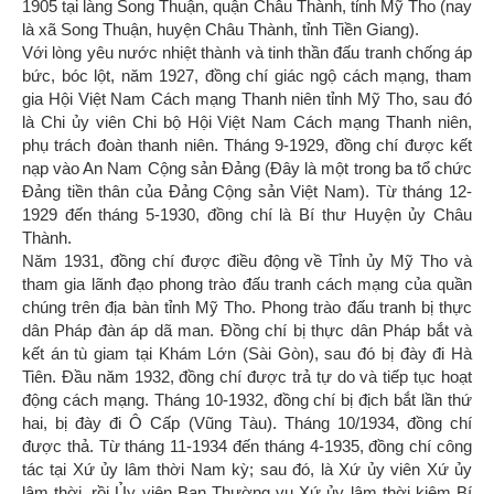
1905 tại làng Song Thuận, quận Châu Thành, tỉnh Mỹ Tho (nay
là xã Song Thuận, huyện Châu Thành, tỉnh Tiền Giang).
Với lòng yêu nước nhiệt thành và tinh thần đấu tranh chống áp
bức, bóc lột, năm 1927, đồng chí giác ngộ cách mạng, tham
gia Hội Việt Nam Cách mạng Thanh niên tỉnh Mỹ Tho, sau đó
là Chi ủy viên Chi bộ Hội Việt Nam Cách mạng Thanh niên,
phụ trách đoàn thanh niên. Tháng 9-1929, đồng chí được kết
nạp vào An Nam Cộng sản Đảng (Đây là một trong ba tổ chức
Đảng tiền thân của Đảng Cộng sản Việt Nam). Từ tháng 12-
1929 đến tháng 5-1930, đồng chí là Bí thư Huyện ủy Châu
Thành.
Năm 1931, đồng chí được điều động về Tỉnh ủy Mỹ Tho và
tham gia lãnh đạo phong trào đấu tranh cách mạng của quần
chúng trên địa bàn tỉnh Mỹ Tho. Phong trào đấu tranh bị thực
dân Pháp đàn áp dã man. Đồng chí bị thực dân Pháp bắt và
kết án tù giam tại Khám Lớn (Sài Gòn), sau đó bị đày đi Hà
Tiên. Đầu năm 1932, đồng chí được trả tự do và tiếp tục hoạt
động cách mạng. Tháng 10-1932, đồng chí bị địch bắt lần thứ
hai, bị đày đi Ô Cấp (Vũng Tàu). Tháng 10/1934, đồng chí
được thả. Từ tháng 11-1934 đến tháng 4-1935, đồng chí công
tác tại Xứ ủy lâm thời Nam kỳ; sau đó, là Xứ ủy viên Xứ ủy
lâm thời, rồi Ủy viên Ban Thường vụ Xứ ủy lâm thời kiêm Bí