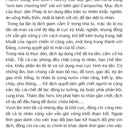
“sơn lam chướng khí” sát với biên giới Campuchia. Mục đích
của thực dân Pháp là lợi dụng điều kiện tự nhiên khắc nghiệt,
ăn uống thiếu thốn, nhất là bệnh sốt rét, để tận diệt tù nhân.
Trong ba lần bị địch giam cầm ở trong nhà tù, mặc dù bị tra
tấn dã man và chế độ đày ải cực kỳ khắc nghiệt, nhưng đồng
chí vẫn giữ vững ý chí cách mạng, khí tiết kiên trung trung, bất
khuất của người chiến sĩ cộng sản, một lòng trung thành với
Đảng, cương quyết giữ bí mật của tổ chức.
Trong nhà tù thực dân, địch áp dụng chế độ tra tấn, cấm cố hà
khắc. Tất cả các phòng đều chật cứng tù nhân, hạn chế tắm
rửa, khẩu phần ăn tồi tệ và sử dụng mọi cực hình tra tấn. Có
những lần, bọn chúng cắt toàn bộ rau, đồ tươi, gạo đỏ, ép ăn
gạo mốc trắng, tù nhân bị sưng nướu chân răng, kiết lỵ, tiêu
chảy, phù thũng,… Kẻ địch quyết tâm giết chết người tù cộng
sản, lấy cái chết để tác động tư tưởng, ép buộc phải phản bội,
cung khai. Thâm độc hơn, khi phát hiện tù nhân gần chết, địch
sẽ dụ dỗ đầu hàng để được chữa bệnh,…
Vượt lên trên tất cả những đày ải khổ cực, đồng chí cũng như
tất cả tù nhân cộng sản vẫn giữ vững khối đoàn kết. Ngoài
thời gian dành cho việc trao đổi bàn bạc kế hoạch đối phó với
địch, đồng chí và các tù chính trị khác dành thời gian cho việc