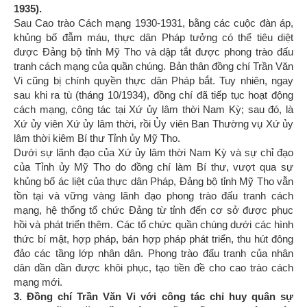
1935).
Sau Cao trào Cách mạng 1930-1931, bằng các cuộc đàn áp,
khủng bố đẫm máu, thực dân Pháp tưởng có thể tiêu diệt
được Đảng bộ tỉnh Mỹ Tho và dập tắt được phong trào đấu
tranh cách mạng của quần chúng. Bản thân đồng chí Trần Văn
Vi cũng bị chính quyền thực dân Pháp bắt. Tuy nhiên, ngay
sau khi ra tù (tháng 10/1934), đồng chí đã tiếp tục hoạt động
cách mạng, công tác tại Xứ ủy lâm thời Nam Kỳ; sau đó, là
Xứ ủy viên Xứ ủy lâm thời, rồi Ủy viên Ban Thường vụ Xứ ủy
lâm thời kiêm Bí thư Tỉnh ủy Mỹ Tho.
Dưới sự lãnh đạo của Xứ ủy lâm thời Nam Kỳ và sự chỉ đạo
của Tỉnh ủy Mỹ Tho do đồng chí làm Bí thư, vượt qua sự
khủng bố ác liệt của thực dân Pháp, Đảng bộ tỉnh Mỹ Tho vẫn
tồn tại và vững vàng lãnh đạo phong trào đấu tranh cách
mạng, hệ thống tổ chức Đảng từ tỉnh đến cơ sở được phục
hồi và phát triển thêm. Các tổ chức quần chúng dưới các hình
thức bí mật, hợp pháp, bán hợp pháp phát triển, thu hút đông
đảo các tầng lớp nhân dân. Phong trào đấu tranh của nhân
dân dần dần được khôi phục, tạo tiền đề cho cao trào cách
mạng mới.
3. Đồng chí Trần Văn Vi với công tác chỉ huy quân sự