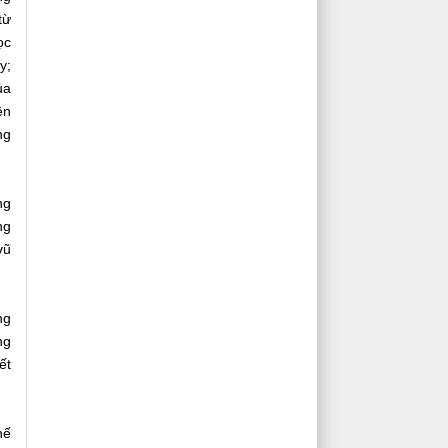
từ
ọc
y;
ủa
ên
ng
ng
ng
vũ
ng
ng
ết
hế