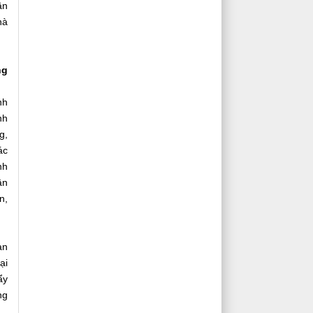
ần
hà
ng
nh
nh
g,
ác
nh
ận
n,
an
ại
ẩy
ng