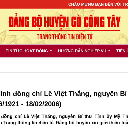
CHÀO MỪNG BẠN ĐẾN VỚI TRANG T
TIN TỨC HOẠT ĐỘNG
HƯỚNG DẪN NGHIỆP VỤ
TIỆN 
inh đồng chí Lê Việt Thắng, nguyên Bí
/1921 - 18/02/2006)
đồng chí Lê Việt Thắng, nguyên Bí thư Tỉnh ủy Mỹ T
ập Trang thông tin điện tử Đảng bộ huyện xin giới thiệu to