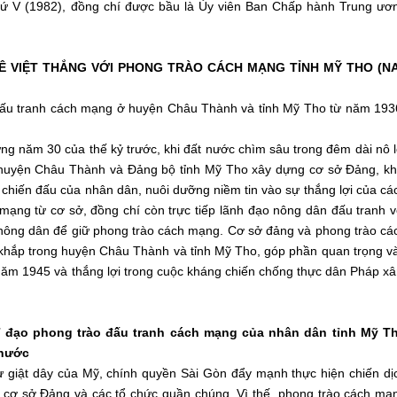
thứ V (1982), đồng chí được bầu là Ủy viên Ban Chấp hành Trung ươ
LÊ VIỆT THẮNG VỚI PHONG TRÀO CÁCH MẠNG TỈNH MỸ THO (N
 đấu tranh cách mạng ở huyện Châu Thành và tỉnh Mỹ Tho từ năm 193
 năm 30 của thế kỷ trước, khi đất nước chìm sâu trong đêm dài nô l
 huyện Châu Thành và Đảng bộ tỉnh Mỹ Tho xây dựng cơ sở Đảng, kh
 chiến đấu của nhân dân, nuôi dưỡng niềm tin vào sự thắng lợi của cá
ạng từ cơ sở, đồng chí còn trực tiếp lãnh đạo nông dân đấu tranh v
ho nông dân để giữ phong trào cách mạng. Cơ sở đảng và phong trào cá
 khắp trong huyện Châu Thành và tỉnh Mỹ Tho, góp phần quan trọng v
m 1945 và thắng lợi trong cuộc kháng chiến chống thực dân Pháp x
hỉ đạo phong trào đấu tranh cách mạng của nhân dân tỉnh Mỹ T
 nước
ự giật dây của Mỹ, chính quyền Sài Gòn đẩy mạnh thực hiện chiến dị
á cơ sở Đảng và các tổ chức quần chúng. Vì thế, phong trào cách mạ