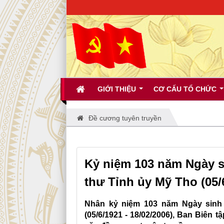
GIỚI THIỆU
CƠ CẤU TỔ CHỨC
Đề cương tuyên truyền
Kỷ niệm 103 năm Ngày s
thư Tỉnh ủy Mỹ Tho (05/6
Nhân kỷ niệm 103 năm Ngày sinh 
(05/6/1921 - 18/02/2006), Ban Biên t