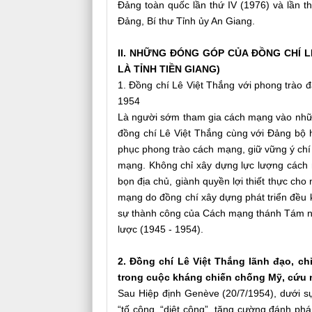
Đảng toàn quốc lần thứ IV (1976) và lần 
Đảng, Bí thư Tỉnh ủy An Giang.
II. NHỮNG ĐÓNG GÓP CỦA ĐỒNG CHÍ 
LÀ TỈNH TIỀN GIANG)
1. Đồng chí Lê Việt Thắng với phong trào
1954
Là người sớm tham gia cách mạng vào những
đồng chí Lê Việt Thắng cùng với Đảng bộ
phục phong trào cách mạng, giữ vững ý chí
mạng. Không chỉ xây dựng lực lượng cách m
bọn địa chủ, giành quyền lợi thiết thực c
mạng do đồng chí xây dựng phát triển đều
sự thành công của Cách mạng thánh Tám nă
lược (1945 - 1954).
2. Đồng chí Lê Việt Thắng lãnh đạo, c
trong cuộc kháng chiến chống Mỹ, cứu
Sau Hiệp định Genève (20/7/1954), dưới s
“tố cộng, “diệt cộng”, tăng cường đánh ph