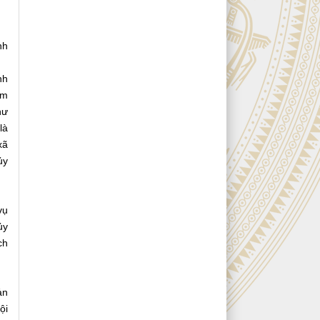
nh
nh
am
hư
là
xã
ủy
vụ
ủy
ch
ản
ội