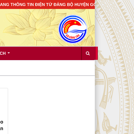
HÔNG TIN ĐIỆN TỬ ĐẢNG BỘ HUYỆN GÒ CÔNG TÂY ! "TIẾP 
ÍCH
ho
àn