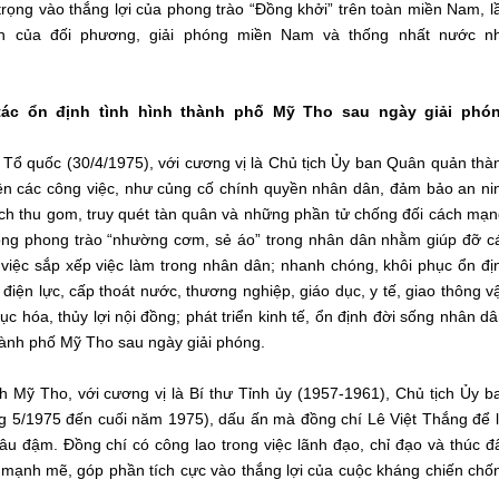
trọng vào thắng lợi của phong trào “Đồng khởi” trên toàn miền Nam, l
anh của đối phương, giải phóng miền Nam và thống nhất nước n
tác ổn định tình hình thành phố Mỹ Tho sau ngày giải phó
Tổ quốc (30/4/1975), với cương vị là Chủ tịch Ủy ban Quân quản thà
iện các công việc, như củng cố chính quyền nhân dân, đảm bảo an ni
 dịch thu gom, truy quét tàn quân và những phần tử chống đối cách mạn
động phong trào “nhường cơm, sẻ áo” trong nhân dân nhằm giúp đỡ c
 việc sắp xếp việc làm trong nhân dân; nhanh chóng, khôi phục ổn đị
iện lực, cấp thoát nước, thương nghiệp, giáo dục, y tế, giao thông v
c hóa, thủy lợi nội đồng; phát triển kinh tế, ổn định đời sống nhân dâ
ành phố Mỹ Tho sau ngày giải phóng.
h Mỹ Tho, với cương vị là Bí thư Tỉnh ủy (1957-1961), Chủ tịch Ủy b
 5/1975 đến cuối năm 1975), dấu ấn mà đồng chí Lê Việt Thắng để l
âu đậm. Đồng chí có công lao trong việc lãnh đạo, chỉ đạo và thúc đ
 mạnh mẽ, góp phần tích cực vào thắng lợi của cuộc kháng chiến chố