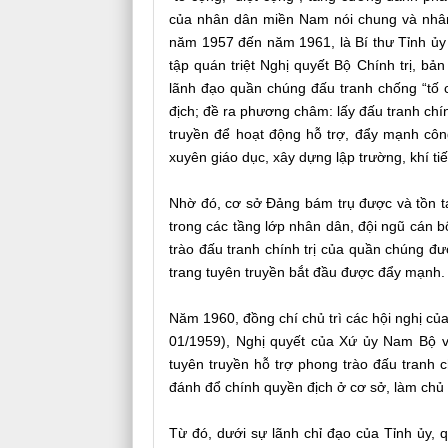
của nhân dân miền Nam nói chung và nhân d
năm 1957 đến năm 1961, là Bí thư Tỉnh ủy
tập quán triệt Nghị quyết Bộ Chính trị, 
lãnh đạo quần chúng đấu tranh chống “tố c
địch; đề ra phương châm: lấy đấu tranh chín
truyền để hoạt động hỗ trợ, đẩy mạnh côn
xuyên giáo dục, xây dựng lập trường, khí tiế
Nhờ đó, cơ sở Đảng bám trụ được và tồn t
trong các tầng lớp nhân dân, đội ngũ cán b
trào đấu tranh chính trị của quần chúng đ
trang tuyên truyền bắt đầu được đẩy mạnh.
Năm 1960, đồng chí chủ trì các hội nghị củ
01/1959), Nghị quyết của Xứ ủy Nam Bộ v
tuyên truyền hỗ trợ phong trào đấu tranh 
đánh đổ chính quyền địch ở cơ sở, làm chủ
Từ đó, dưới sự lãnh chỉ đạo của Tỉnh ủy, 