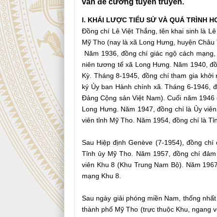
văn đề cương tuyên truyền.
I. KHÁI LƯỢC TIỂU SỬ VÀ QUÁ TRÌNH
Đồng chí Lê Việt Thắng, tên khai sinh là 
Mỹ Tho (nay là xã Long Hưng, huyện Châu T
Năm 1936, đồng chí giác ngộ cách mạng, 
niên tương tế xã Long Hưng. Năm 1940, đồ
Kỳ. Tháng 8-1945, đồng chí tham gia khởi 
ký Ủy ban Hành chính xã. Tháng 6-1946, 
Đảng Cộng sản Việt Nam). Cuối năm 1946 đ
Long Hưng. Năm 1947, đồng chí là Ủy viê
viên tỉnh Mỹ Tho. Năm 1954, đồng chí là Tỉ
Sau Hiệp định Genève (7-1954), đồng chí
Tỉnh ủy Mỹ Tho. Năm 1957, đồng chí đảm 
viên Khu 8 (Khu Trung Nam Bộ). Năm 1967,
mạng Khu 8.
Sau ngày giải phóng miền Nam, thống nhất
thành phố Mỹ Tho (trực thuộc Khu, ngang với