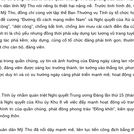
ân tỉnh Mỹ Tho nói riêng bị thiệt hại nặng nề. Trước tình hình đó, 
 Mỹ Tho, đồng chí cùng với tập thể Ban Thường vụ Tỉnh ủy tổ chức h
bản đề cương “Đường lối cách mạng miền Nam” và Nghị quyết của Xứ ủ
ộng”, “diệt cộng”, chống bắt lính, chống âm mưu cải cách điền địa c
h trị là chủ yếu nhưng đồng thời phải xây dựng lực lượng vũ trang tuy
g tác phá kềm; xây dựng, củng cố tổ chức đảng phải tinh gọn, thườ
t cho cán bộ, đảng viên.
ại trong quần chúng, uy tín và ảnh hưởng của Đảng ngày càng lan rộ
ộ, đảng viên được sàng lọc trưởng thành, tin tưởng vào thắng lợi, pho
ược duy trì và có xu hướng ngày càng phát triển mạnh mẽ; hoạt động 
a Tỉnh ủy nhằm quán triệt Nghị quyết Trung ương Đảng lần thứ 15 (thá
à Nghị quyết của Khu ủy Khu 8 về việc đẩy mạnh hoạt động vũ tra
chính trị của quần chúng, phát động phong trào “Đồng khởi”, kiên quy
 nông thôn.
quân dân Mỹ Tho đã nổi dậy mạnh mẽ, liên tục tiến công địch bằng t