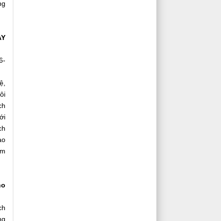
ng
AY
6-
ệ,
ôi
ch
ới
ch
ào
âm
ho
ch
ng