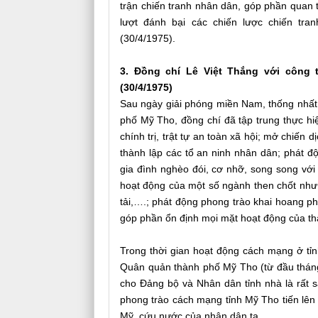
trận chiến tranh nhân dân, góp phần quan 
lượt đánh bại các chiến lược chiến tr
(30/4/1975).
3. Đồng chí Lê Việt Thắng với công 
(30/4/1975)
Sau ngày giải phóng miền Nam, thống nhất 
phố Mỹ Tho, đồng chí đã tập trung thực h
chính trị, trật tự an toàn xã hội; mở chiến
thành lập các tổ an ninh nhân dân; phát 
gia đình nghèo đói, cơ nhỡ, song song với
hoạt động của một số ngành then chốt như đ
tải,….; phát động phong trào khai hoang phụ
góp phần ổn định mọi mặt hoạt động của th
Trong thời gian hoạt động cách mạng ở tỉn
Quân quản thành phố Mỹ Tho (từ đầu tháng
cho Đảng bộ và Nhân dân tỉnh nhà là rất s
phong trào cách mạng tỉnh Mỹ Tho tiến lên
Mỹ, cứu nước của nhân dân ta.