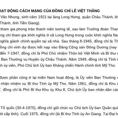
 HOẠT ĐỘNG CÁCH MẠNG CỦA ĐỒNG CHÍ LÊ VIỆT THẮNG
Lê Văn Nhung, sinh năm 1921 tại làng Long Hưng, quận Châu Thành, tỉ
hành, tỉnh Tiền Giang).
tham gia phong trào thanh niên tương tế, sau làm Trưởng đoàn Tha
ng chí tham gia khởi nghĩa ở xã Long Hưng trong cuộc khởi nghĩa N
nghĩa giành chính quyền tại xã nhà. Sau tháng 8-1945, đồng chí là T
đồng chí vinh dự được kết nạp vào Đảng Cộng sản Đông Dương (nay 
ến 7-1947, đồng chí là Phó Chủ nhiệm Thôn bộ Việt Minh và Bí thư 
n Ban Thường vụ Huyện ủy Châu Thành. Năm 1949, đồng chí là Tỉnh 
nh ủy viên, Phó Chủ tịch Ủy ban Kháng chiến Hành chính tỉnh Mỹ Tho.
 được phân công ở lại miền Nam hoạt động, là Ủy viên Ban Thường 
nhận nhiệm vụ Bí thư Tỉnh ủy Mỹ Tho. Năm 1961, đồng chí là Khu 
 đồng chí là Phó Bí thư Khu ủy Khu 8, Chủ tịch Ủy ban nhân dân cá
 Tổ quốc (30-4-1975), đồng chí giữ chức vụ Chủ tịch Ủy ban Quân qu
 cấp tỉnh). Cuối 1975, đồng chí (là Bí thư Tỉnh ủy An Giang. Tại Đại h