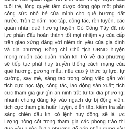
tuổi trẻ, lòng quyết tâm được đóng góp một phần
công sức nhỏ bé của mình cho quê hương đất
nước. Tròn 2 năm học tập, công tác, rèn luyện, các
quân nhân quê hương huyện Gò Công Tây đã nỗ
lực phấn đấu hoàn thành tốt mọi nhiệm vụ của cấp
trên giao xứng đáng với niềm tin yêu của gia đình
và địa phương. Đồng chí Chủ tịch UBND huyện
mong muốn các quân nhân khi trở về địa phương
sẽ tiếp tục phát huy truyền thống cách mạng của
quê hương, gương mẫu, nêu cao ý thức tự lực, tự
cường, say mê, sáng tạo trong công việc gắn với
tích cực học tập, công tác, lao động sản xuất; tích
cực tham gia giữ gìn an ninh trật tự tại địa phương;
nhanh chóng đăng ký vào ngạch dự bị động viên,
tích cực tham gia huấn luyện, diễn tập, kiểm tra sẵn
sàng chiến đấu khi có lệnh huy động, sẽ là lực
lượng nòng cốt trong tham gia các phong trào thi
đua yêu nước ở địa phương để góp phần dựng xây