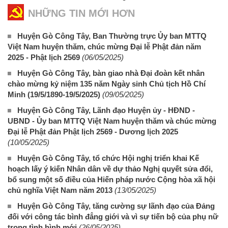
NHỮNG TIN MỚI HƠN
Huyện Gò Công Tây, Ban Thường trực Ủy ban MTTQ
Việt Nam huyện thăm, chúc mừng Đại lễ Phật đản năm
2025 - Phật lịch 2569
(06/05/2025)
Huyện Gò Công Tây, bàn giao nhà Đại đoàn kết nhân
chào mừng kỷ niệm 135 năm Ngày sinh Chủ tịch Hồ Chí
Minh (19/5/1890-19/5/2025)
(09/05/2025)
Huyện Gò Công Tây, Lãnh đạo Huyện ủy - HĐND -
UBND - Ủy ban MTTQ Việt Nam huyện thăm và chúc mừng
Đại lễ Phật đản Phật lịch 2569 - Dương lịch 2025
(10/05/2025)
Huyện Gò Công Tây, tổ chức Hội nghị triển khai Kế
hoạch lấy ý kiến Nhân dân về dự thảo Nghị quyết sửa đổi,
bổ sung một số điều của Hiến pháp nước Cộng hòa xã hội
chủ nghĩa Việt Nam năm 2013
(13/05/2025)
Huyện Gò Công Tây, tăng cường sự lãnh đạo của Đảng
đối với công tác bình đẳng giới và vì sự tiến bộ của phụ nữ
trong tình hình mới
(26/05/2025)