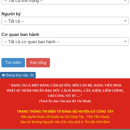
-- Tất cả tình trạng --
Người ký
-- Tất cả --
Cơ quan ban hành
-- Tất cả cơ quan ban hành --
Đang truy cập: 32
" ĐẢNG TA LÀ MỘT ĐẢNG CẦM QUYỀN, MỖI CÁN BỘ, ĐẢNG VIÊN PHẢI
THẬT SỰ THẤM NHUẦN ĐẠO ĐỨC CÁCH MẠNG, CẦN, KIỆM, LIÊM CHÍNH,
CHÍ CÔNG VÔ TƯ ... "
(Trích Di chúc Chủ tịch Hồ Chí Minh)
TRANG THÔNG TIN ĐIỆN TỬ ĐẢNG BỘ HUYỆN GÒ CÔNG TÂY
Bản quyền thuộc về Huyện ủy Gò Công Tây - Tỉnh Tiền Giang
Địa chỉ: Đường Nguyễn Văn Côn, Khu phố 4, Thị trấn Vĩnh Bình