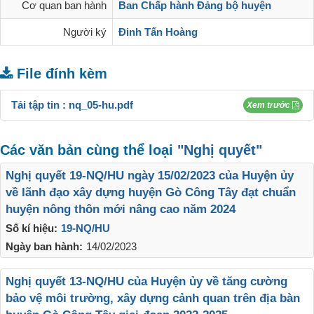
Cơ quan ban hành
Ban Chấp hành Đảng bộ huyện
Người ký
Đinh Tấn Hoàng
File đính kèm
Tải tập tin :
nq_05-hu.pdf
Xem trước
Các văn bản cùng thể loại
"Nghị quyết"
Nghị quyết 19-NQ/HU ngày 15/02/2023 của Huyện ủy
về lãnh đạo xây dựng huyện Gò Công Tây đạt chuẩn
huyện nông thôn mới nâng cao năm 2024
Số kí hiệu:
19-NQ/HU
Ngày ban hành:
14/02/2023
Nghị quyết 13-NQ/HU của Huyện ủy về tăng cường
bảo vệ môi trường, xây dựng cảnh quan trên địa bàn