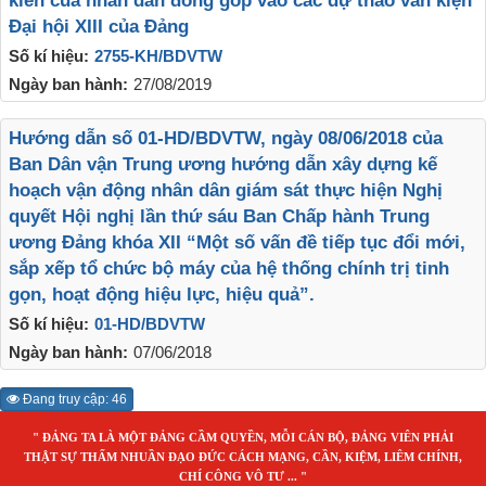
kiến của nhân dân đóng góp vào các dự thảo văn kiện
Đại hội XIII của Đảng
Số kí hiệu:
2755-KH/BDVTW
Ngày ban hành:
27/08/2019
Hướng dẫn số 01-HD/BDVTW, ngày 08/06/2018 của
Ban Dân vận Trung ương hướng dẫn xây dựng kế
hoạch vận động nhân dân giám sát thực hiện Nghị
quyết Hội nghị lần thứ sáu Ban Chấp hành Trung
ương Đảng khóa XII “Một số vấn đề tiếp tục đổi mới,
sắp xếp tổ chức bộ máy của hệ thống chính trị tinh
gọn, hoạt động hiệu lực, hiệu quả”.
Số kí hiệu:
01-HD/BDVTW
Ngày ban hành:
07/06/2018
Đang truy cập: 46
" ĐẢNG TA LÀ MỘT ĐẢNG CẦM QUYỀN, MỖI CÁN BỘ, ĐẢNG VIÊN PHẢI
THẬT SỰ THẤM NHUẦN ĐẠO ĐỨC CÁCH MẠNG, CẦN, KIỆM, LIÊM CHÍNH,
CHÍ CÔNG VÔ TƯ ... "