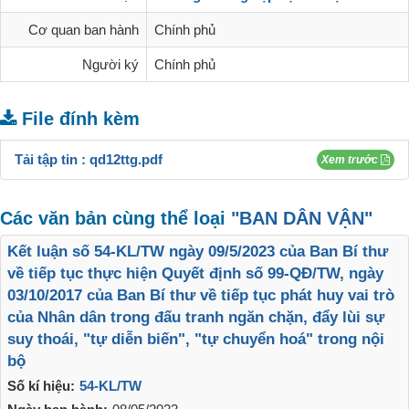
Cơ quan ban hành
Chính phủ
Người ký
Chính phủ
File đính kèm
Tải tập tin :
qd12ttg.pdf
Xem trước
Các văn bản cùng thể loại
"BAN DÂN VẬN"
Kết luận số 54-KL/TW ngày 09/5/2023 của Ban Bí thư
về tiếp tục thực hiện Quyết định số 99-QĐ/TW, ngày
03/10/2017 của Ban Bí thư về tiếp tục phát huy vai trò
của Nhân dân trong đấu tranh ngăn chặn, đẩy lùi sự
suy thoái, "tự diễn biến", "tự chuyển hoá" trong nội
bộ
Số kí hiệu:
54-KL/TW