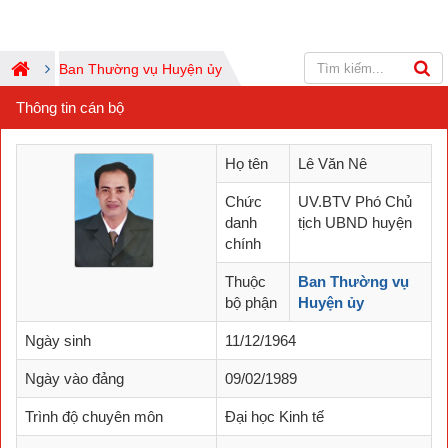
Ban Thường vụ Huyện ủy
Thông tin cán bộ
Họ tên
Lê Văn Nê
Chức
UV.BTV Phó Chủ
danh
tịch UBND huyện
chính
Thuộc
Ban Thường vụ
bộ phận
Huyện ủy
Ngày sinh
11/12/1964
Ngày vào đảng
09/02/1989
Trình độ chuyên môn
Đại học Kinh tế