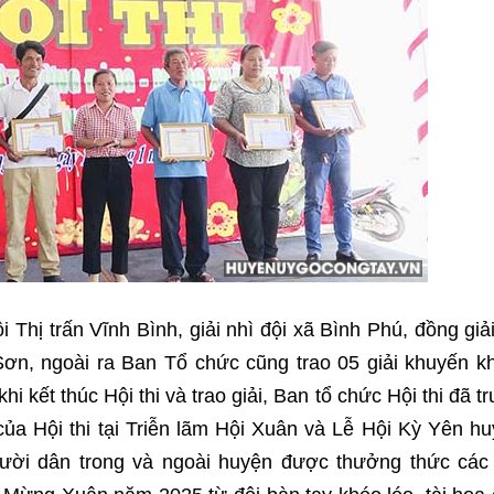
ội Thị trấn Vĩnh Bình, giải nhì đội xã Bình Phú, đồng giả
ơn, ngoài ra Ban Tổ chức cũng trao 05 giải khuyến k
khi kết thúc Hội thi và trao giải, Ban tổ chức Hội thi đã t
của Hội thi tại Triễn lãm Hội Xuân và Lễ Hội Kỳ Yên h
ời dân trong và ngoài huyện được thưởng thức các 