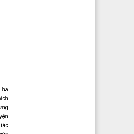
i ba
hích
rưng
uyện
tác