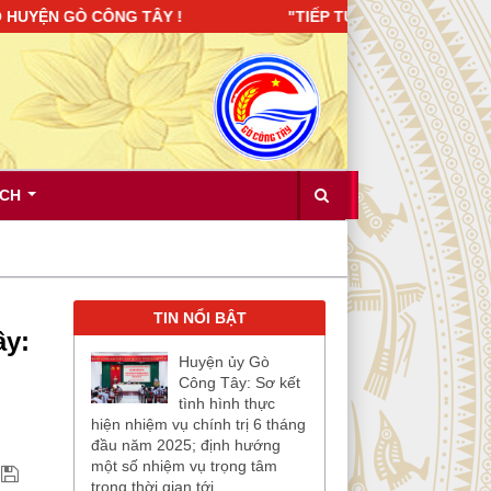
GÒ CÔNG TÂY ! "TIẾP TỤC XÂY DỰNG ĐẢNG BỘ TRONG SẠCH
ÍCH
TIN NỔI BẬT
ây:
Huyện ủy Gò
Công Tây: Sơ kết
tình hình thực
hiện nhiệm vụ chính trị 6 tháng
đầu năm 2025; định hướng
một số nhiệm vụ trọng tâm
trong thời gian tới