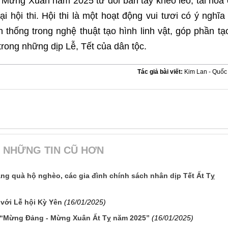
Mừng Xuân năm 2025 từ đôi bàn tay khéo léo, tài hoa
ại hội thi. Hội thi là một hoạt động vui tươi có ý nghĩa
 thống trong nghệ thuật tạo hình linh vật, góp phần tạ
 trong những dịp Lễ, Tết của dân tộc.
Tác giả bài viết:
Kim Lan - Quố
NHỮNG TIN CŨ HƠN
ặng quà hộ nghèo, các gia đình chính sách nhân dịp Tết Ất Tỵ
với Lễ hội Kỳ Yên
(16/01/2025)
g “Mừng Đảng - Mừng Xuân Ất Tỵ năm 2025”
(16/01/2025)