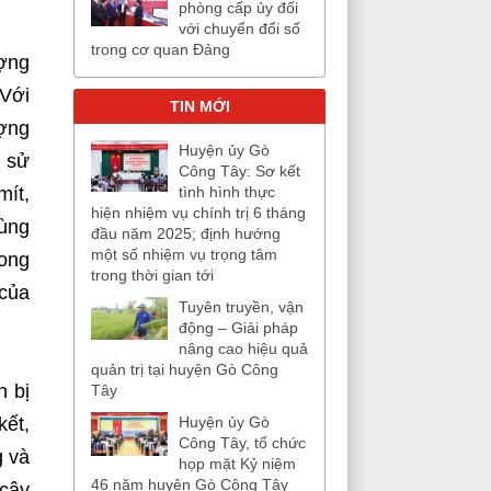
phòng cấp ủy đối
với chuyển đổi số
trong cơ quan Đảng
ượng
 Với
TIN MỚI
ượng
Huyện ủy Gò
 sử
Công Tây: Sơ kết
mít,
tình hình thực
hiện nhiệm vụ chính trị 6 tháng
cùng
đầu năm 2025; định hướng
một số nhiệm vụ trọng tâm
xong
trong thời gian tới
 của
Tuyên truyền, vận
động – Giải pháp
nâng cao hiệu quả
quản trị tại huyện Gò Công
n bị
Tây
kết,
Huyện ủy Gò
Công Tây, tổ chức
g và
họp mặt Kỷ niệm
46 năm huyện Gò Công Tây
 cây