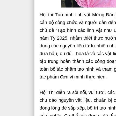
Hội thi Tạo hình linh vật Mừng Đả
cán bộ công chức và người dân đến t
chủ đề “Tạo hình các linh vật như
năm Tỵ 2025, nhằm thiết thực hư
dụng các nguyên liệu từ tự nhiên như 
dưa hấu, đu đủ…hoa lá và các vật li
tập trung hoàn thành các công đoạn
toàn bộ tác phẩm tạo hình và tham gi
tác phẩm đơn vị mình thực hiện.
Hội Thi diễn ra sôi nổi, vui tươi, c
chu đáo nguyên vật liệu, chuẩn bị 
đồng lòng để sắp xếp, bố trí tạo hìn
có ý nghĩa. Cụ thể các đơn vị đã đầu