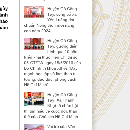
gày
Huyện Gò Công
Tây, công bố xã
hành
Yên Luông đạt
khảo
chuẩn Nông thôn mới nâng
Giám
cao năm 2024
Huyện Gò Công
Tây, gương điển
hình qua 10 năm
triển khai thực hiện Chỉ thị số
05-CT/TW ngày 15/5/2016 của
Bộ Chính trị khóa XII về “Đẩy
mạnh học tập và làm theo tư
tưởng, đạo đức, phong cách
Hồ Chí Minh”
Huyện Gò Công
Tây: Xã Thạnh
Nhựt tổ chức hội
thi tìm hiểu về cuộc đời, thân
thế của Chủ tịch Hồ Chí Minh
Vai trò của Văn