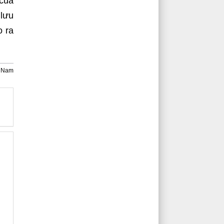
 của
 lưu
o ra
c Nam