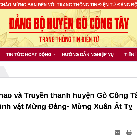
G BẠN ĐẾN VỚI TRANG THÔNG TIN ĐIỆN TỬ ĐẢNG BỘ HUYỆN 
TIN TỨC HOẠT ĐỘNG
HƯỚNG DẪN NGHIỆP VỤ
TIỆN 
thao và Truyền thanh huyện Gò Công T
 linh vật Mừng Đảng- Mừng Xuân Ất Tỵ