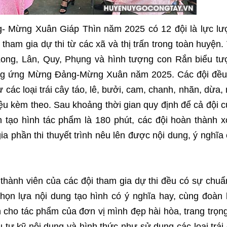
ng- Mừng Xuân Giáp Thìn năm 2025 có 12 đội là lực l
ham gia dự thi từ các xã và thị trấn trong toàn huyện.
 Long, Lân, Quy, Phụng và hình tượng con Rắn biểu t
ởng ứng Mừng Đảng-Mừng Xuân năm 2025. Các đội đều
các loại trái cây táo, lê, bưởi, cam, chanh, nhãn, dừa, 
ệu kèm theo. Sau khoảng thời gian quy định để cả đội 
 tạo hình tác phẩm là 180 phút, các đội hoàn thành 
a phần thi thuyết trình nêu lên được nội dung, ý nghĩa
ác thành viên của các đội tham gia dự thi đều có sự chuẩ
chọn lựa nội dung tạo hình có ý nghĩa hay, cùng đoàn 
h cho tác phẩm của đơn vị mình đẹp hài hòa, trang trọn
 tư kỹ nội dung và hình thức như sử dụng các loại trái