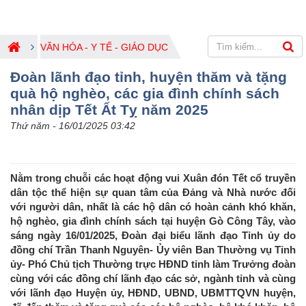
VĂN HÓA - Y TẾ - GIÁO DỤC
Đoàn lãnh đạo tỉnh, huyện thăm và tặng
quà hộ nghèo, các gia đình chính sách
nhân dịp Tết Ất Tỵ năm 2025
Thứ năm - 16/01/2025 03:42
Nằm trong chuỗi các hoạt động vui Xuân đón Tết cổ truyền
dân tộc thể hiện sự quan tâm của Đảng và Nhà nước đối
với người dân, nhất là các hộ dân có hoàn cảnh khó khăn,
hộ nghèo, gia đình chính sách tại huyện Gò Công Tây, vào
sáng ngày 16/01/2025, Đoàn đại biểu lãnh đạo Tỉnh ủy do
đồng chí Trần Thanh Nguyên- Ủy viên Ban Thường vụ Tỉnh
ủy- Phó Chủ tịch Thường trực HĐND tỉnh làm Trưởng đoàn
cùng với các đồng chí lãnh đạo các sở, ngành tỉnh và cùng
với lãnh đạo Huyện ủy, HĐND, UBND, UBMTTQVN huyện,