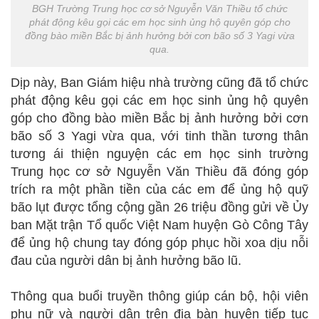
BGH Trường Trung học cơ sở Nguyễn Văn Thiều tổ chức
phát động kêu gọi các em học sinh ủng hộ quyên góp cho
đồng bào miền Bắc bị ảnh hưởng bởi cơn bão số 3 Yagi vừa
qua.
Dịp này, Ban Giám hiệu nhà trường cũng đã tổ chức
phát động kêu gọi các em học sinh ủng hộ quyên
góp cho đồng bào miền Bắc bị ảnh hưởng bởi cơn
bão số 3 Yagi vừa qua, với tinh thần tương thân
tương ái thiện nguyện các em học sinh trường
Trung học cơ sở Nguyễn Văn Thiều đã đóng góp
trích ra một phần tiền của các em để ủng hộ quỹ
bão lụt được tổng cộng gần 26 triệu đồng gửi về Ủy
ban Mặt trận Tổ quốc Việt Nam huyện Gò Công Tây
để ủng hộ chung tay đóng góp phục hồi xoa dịu nỗi
đau của người dân bị ảnh hưởng bão lũ.
Thông qua buổi truyền thông giúp cán bộ, hội viên
phụ nữ và người dân trên địa bàn huyện tiếp tục