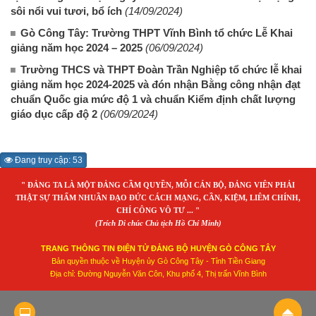
sôi nổi vui tươi, bổ ích
(14/09/2024)
Gò Công Tây: Trường THPT Vĩnh Bình tổ chức Lễ Khai
giảng năm học 2024 – 2025
(06/09/2024)
Trường THCS và THPT Đoàn Trần Nghiệp tổ chức lễ khai
giảng năm học 2024-2025 và đón nhận Bằng công nhận đạt
chuẩn Quốc gia mức độ 1 và chuẩn Kiểm định chất lượng
giáo dục cấp độ 2
(06/09/2024)
Đang truy cập: 53
" ĐẢNG TA LÀ MỘT ĐẢNG CẦM QUYỀN, MỖI CÁN BỘ, ĐẢNG VIÊN PHẢI
THẬT SỰ THẤM NHUẦN ĐẠO ĐỨC CÁCH MẠNG, CẦN, KIỆM, LIÊM CHÍNH,
CHÍ CÔNG VÔ TƯ ... "
(Trích Di chúc Chủ tịch Hồ Chí Minh)
TRANG THÔNG TIN ĐIỆN TỬ ĐẢNG BỘ HUYỆN GÒ CÔNG TÂY
Bản quyền thuộc về Huyện ủy Gò Công Tây - Tỉnh Tiền Giang
Địa chỉ: Đường Nguyễn Văn Côn, Khu phố 4, Thị trấn Vĩnh Bình