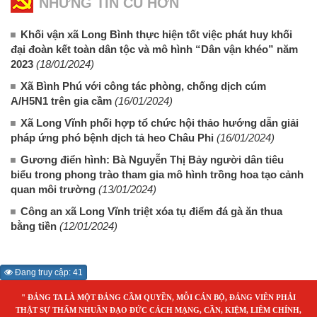
NHỮNG TIN CŨ HƠN
Khối vận xã Long Bình thực hiện tốt việc phát huy khối
đại đoàn kết toàn dân tộc và mô hình “Dân vận khéo” năm
2023
(18/01/2024)
Xã Bình Phú với công tác phòng, chống dịch cúm
A/H5N1 trên gia cầm
(16/01/2024)
Xã Long Vĩnh phối hợp tổ chức hội thảo hướng dẫn giải
pháp ứng phó bệnh dịch tả heo Châu Phi
(16/01/2024)
Gương điển hình: Bà Nguyễn Thị Bảy người dân tiêu
biểu trong phong trào tham gia mô hình trồng hoa tạo cảnh
quan môi trường
(13/01/2024)
Công an xã Long Vĩnh triệt xóa tụ điểm đá gà ăn thua
bằng tiền
(12/01/2024)
Đang truy cập: 41
" ĐẢNG TA LÀ MỘT ĐẢNG CẦM QUYỀN, MỖI CÁN BỘ, ĐẢNG VIÊN PHẢI
THẬT SỰ THẤM NHUẦN ĐẠO ĐỨC CÁCH MẠNG, CẦN, KIỆM, LIÊM CHÍNH,