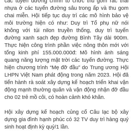
các tuyến đường chính tổ chức thu gom rác thải
nhựa ở các tuyến đường sâu trong ấp và thu gom
chai miễn. Hội tiếp tục duy trì các mô hình bảo vệ
môi trường hiện có như: Duy trì Tổ phụ nữ nói
không với túi nilon truyền thống, duy trì tuyến
đường xanh sạch đẹp đường Bình Tây dài 900m.
Thực hiện công trình phần việc nông thôn mới với
tổng kinh phí 155.000.000đ: Mô hình ánh sáng
quang năng lượng mặt trời các tuyến đường. Thực
hiện chương trình “Mẹ đỡ đầu” do Trung ương Hội
LHPN Việt Nam phát động trong năm 2023. Hội đã
tiến hành rà soát xây dựng kế hoạch triển khai vận
động mạnh thường quân và vận động nhận đỡ đầu
cho 02 trẻ mồ côi, có hoàn cảnh khó khăn.
Hội xây dựng kế hoạch củng cố Câu lạc bộ xây
dựng gia đình hạnh phúc có 32 TV duy trì hàng quý
sinh hoạt định kỳ quý/1 lần.