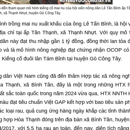
đến tham quan mô hình kiểng cổ mai nu của hội viên nông dân Lê Tấn Bỉnh ấp T
h, xã Thạnh Nhựt, huyện Gò Công Tây.
h trồng mai nu xuất khẩu của ông Lê Tấn Bỉnh, là hội 
địa chỉ tại ấp Tân Thạnh, xã Thạnh Nhựt. Với quy mô
dân này đạt thu nhập gần 1 tỷ đồng, đồng thời lan tỏa
ẹp và là mô hình nông nghiệp đạt chứng nhận OCOP có
 - Kiểng cổ đuôi lân Tám Bỉnh tại huyện Gò Công Tây.
g dân Việt Nam cũng đã đến thăm Hợp tác xã nông ng
òa Thạnh, xã Bình Tân, đây là một trong những HTX 
uất sắc toàn quốc trong năm 2024 vừa qua, HTX NNTH
màu đạt tiêu chuẩn Việt GAP kết hợp với bao tiêu sản 
c loại rau, quả cung ứng hàng ngày khắp các tỉnh thàn
ng hợp Hòa Thạnh đóng trên địa bàn xã Bình Tân, huyệ
2017, với 5,5 ha rau an toàn, đến nay, diện tích nâng