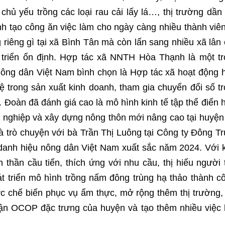
chủ yếu trồng các loại rau cải lấy lá…, thị trường dầ
h tạo công ăn việc làm cho ngày càng nhiều thành viê
riêng gì tại xã Bình Tân mà còn lấn sang nhiều xã lân
 triển ổn định. Hợp tác xã NNTH Hòa Thạnh là một t
ng dân Việt Nam bình chọn là Hợp tác xã hoạt động 
trong sản xuất kinh doanh, tham gia chuyển đổi số t
. Đoàn đã đánh giá cao là mô hình kinh tế tập thể điển 
ng nghiệp và xây dựng nông thôn mới nâng cao tại huyệ
 trò chuyện với bà Trần Thị Luông tại Công ty Đông T
danh hiệu nông dân Việt Nam xuất sắc năm 2024. Với 
 thần cầu tiến, thích ứng với nhu cầu, thị hiếu người 
 triển mô hình trồng nấm đông trùng hạ thảo thành c
vực chế biến phục vụ ẩm thực, mở rộng thêm thị trường,
ận OCOP đặc trưng của huyện và tạo thêm nhiều việc