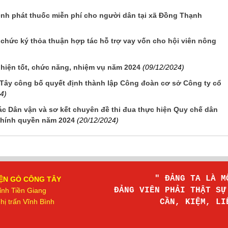
h phát thuốc miễn phí cho người dân tại xã Đồng Thạnh
chức ký thỏa thuận hợp tác hỗ trợ vay vốn cho hội viên nông
iện tốt, chức năng, nhiệm vụ năm 2024
(09/12/2024)
ây công bố quyết định thành lập Công đoàn cơ sở Công ty cổ
4)
c Dân vận và sơ kết chuyên đề thi đua thực hiện Quy chế dân
chính quyền năm 2024
(20/12/2024)
" ĐẢNG TA LÀ 
ỆN GÒ CÔNG TÂY
ĐẢNG VIÊN PHẢI THẬT S
ỉnh Tiền Giang
ị trấn Vĩnh Bình
CẦN, KIỆM, L