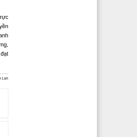
trực
uyền
oanh
ờng,
 đạt
m Lan