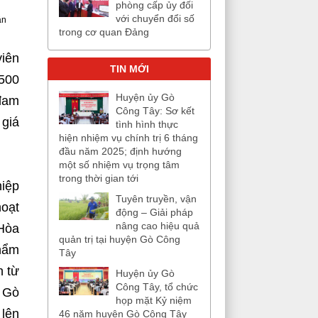
phòng cấp ủy đối
với chuyển đổi số
ân
trong cơ quan Đảng
viên
TIN MỚI
 500
Huyện ủy Gò
 đam
Công Tây: Sơ kết
 giá
tình hình thực
hiện nhiệm vụ chính trị 6 tháng
đầu năm 2025; định hướng
một số nhiệm vụ trọng tâm
trong thời gian tới
hiệp
Tuyên truyền, vận
hoạt
động – Giải pháp
nâng cao hiệu quả
 Hòa
quản trị tại huyện Gò Công
phẩm
Tây
h từ
Huyện ủy Gò
Công Tây, tổ chức
n Gò
họp mặt Kỷ niệm
 lên
46 năm huyện Gò Công Tây