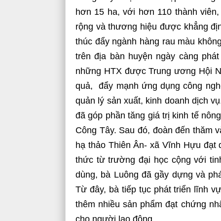
hơn 15 ha, với hơn 110 thành viên, 
rộng và thương hiệu được khẳng địn
thúc đẩy ngành hàng rau màu không 
trên địa bàn huyện ngày càng phát
những HTX được Trung ương Hội Nô
quả, đẩy mạnh ứng dụng công nghệ 
quản lý sản xuất, kinh doanh dịch vụ
đã góp phần tăng giá trị kinh tế nô
Công Tây. Sau đó, đoàn đến thăm và
hạ thảo Thiên Ân- xã Vĩnh Hựu đạt 
thức từ trường đại học cộng với tinh
dùng, bà Luông đã gầy dựng và phát
Từ đây, bà tiếp tục phát triển lĩnh 
thêm nhiều sản phẩm đạt chứng nh
cho người lao động.