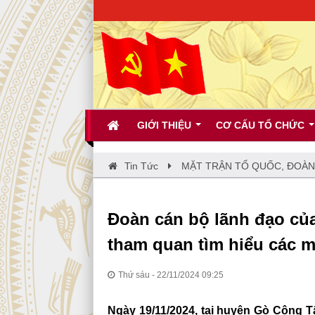
CH
GIỚI THIỆU
CƠ CẤU TỔ CHỨC
Tin Tức
MẶT TRẬN TỔ QUỐC, ĐOÀN
Đoàn cán bộ lãnh đạo củ
tham quan tìm hiểu các m
Thứ sáu - 22/11/2024 09:25
Ngày 19/11/2024, tại huyện Gò Công Tâ