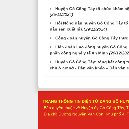
Huyện Gò Công Tây tổ chức khám bện
(25/11/2024)
Hội Nông dân huyện Gò Công Tây tổ 
dân sản xuất lúa
(29/11/2024)
Công đoàn huyện Gò Công Tây thực h
Liên đoàn Lao động huyện Gò Công T
phần công nghệ y tế An Minh
(20/12/202
Huyện Gò Công Tây: tổng kết công tá
chủ ở cơ sở - Dân vận khéo – Dân vận 
TRANG THÔNG TIN ĐIỆN TỬ ĐẢNG BỘ HUY
Bản quyền thuộc về
Huyện ủy Gò Công Tây, T
Địa chỉ: Đường Nguyễn Văn Côn, Khu phố 4, Th