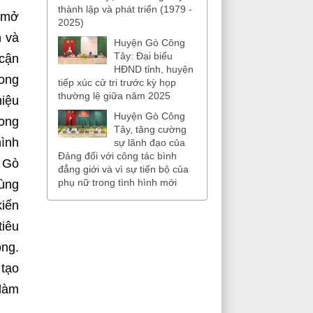
thành lập và phát triển (1979 -
n mở
2025)
n và
Huyện Gò Công
Tây: Đại biểu
 cận
HĐND tỉnh, huyện
rong
tiếp xúc cử tri trước kỳ họp
thường lệ giữa năm 2025
hiệu
Huyện Gò Công
rong
Tây, tăng cường
hình
sự lãnh đạo của
Đảng đối với công tác bình
n Gò
đẳng giới và vì sự tiến bộ của
phụ nữ trong tình hình mới
rùng
kiến
tiêu
ông.
 tạo
 làm