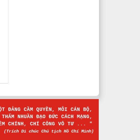
MỘT ĐẢNG CẦM QUYỀN, MỖI CÁN BỘ,
Ự THẤM NHUẦN ĐẠO ĐỨC CÁCH MẠNG,
IÊM CHÍNH, CHÍ CÔNG VÔ TƯ ... "
(Trích Di chúc
Chủ tịch Hồ Chí Minh
)