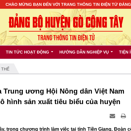
ÀO MỪNG BẠN ĐẾN VỚI TRANG THÔNG TIN ĐIỆN TỬ ĐẢNG BỘ
TIN TỨC HOẠT ĐỘNG
HƯỚNG DẪN NGHIỆP VỤ
TIỆN 
 THỂ
a Trung ương Hội Nông dân Việt Nam
ô hình sản xuất tiêu biểu của huyện
y, trong chương trình làm việc tại tỉnh Tiền Giang, Đoàn 