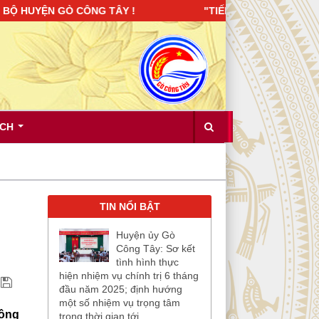
 HUYỆN GÒ CÔNG TÂY ! "TIẾP TỤC XÂY DỰNG ĐẢNG BỘ TRO
ÍCH
TIN NỔI BẬT
Huyện ủy Gò
Công Tây: Sơ kết
tình hình thực
hiện nhiệm vụ chính trị 6 tháng
đầu năm 2025; định hướng
một số nhiệm vụ trọng tâm
công
trong thời gian tới