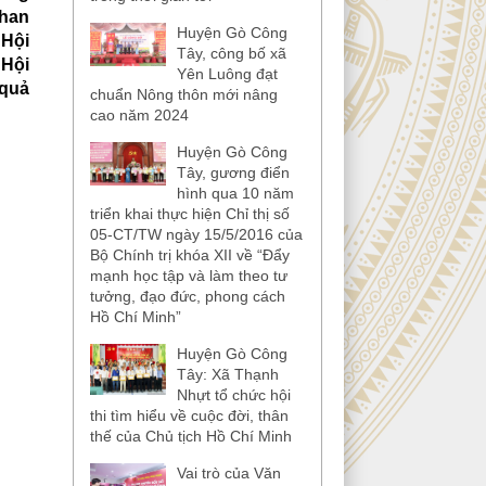
Phan
Huyện Gò Công
 Hội
Tây, công bố xã
 Hội
Yên Luông đạt
 quả
chuẩn Nông thôn mới nâng
cao năm 2024
Huyện Gò Công
Tây, gương điển
hình qua 10 năm
triển khai thực hiện Chỉ thị số
05-CT/TW ngày 15/5/2016 của
Bộ Chính trị khóa XII về “Đẩy
mạnh học tập và làm theo tư
tưởng, đạo đức, phong cách
Hồ Chí Minh”
Huyện Gò Công
Tây: Xã Thạnh
Nhựt tổ chức hội
thi tìm hiểu về cuộc đời, thân
thế của Chủ tịch Hồ Chí Minh
Vai trò của Văn