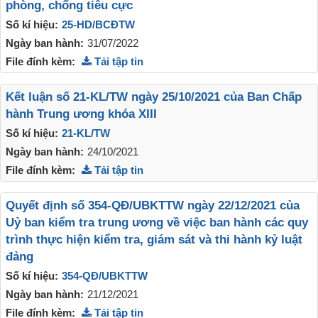
phòng, chống tiêu cực
Số kí hiệu:
25-HD/BCĐTW
Ngày ban hành:
31/07/2022
File đính kèm:
Tải tập tin
Kết luận số 21-KL/TW ngày 25/10/2021 của Ban Chấp
hành Trung ương khóa XIII
Số kí hiệu:
21-KL/TW
Ngày ban hành:
24/10/2021
File đính kèm:
Tải tập tin
Quyết định số 354-QĐ/UBKTTW ngày 22/12/2021 của
Uỷ ban kiểm tra trung ương về việc ban hành các quy
trình thực hiện kiểm tra, giám sát và thi hành kỷ luật
đảng
Số kí hiệu:
354-QĐ/UBKTTW
Ngày ban hành:
21/12/2021
File đính kèm:
Tải tập tin