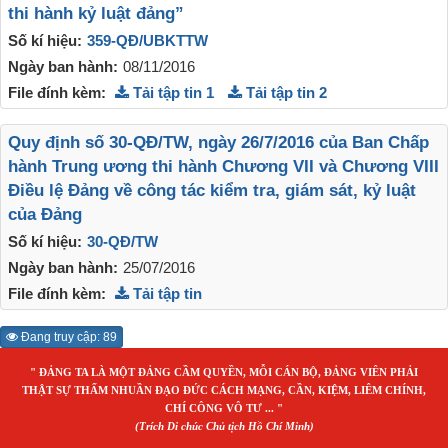
thi hành kỷ luật đảng”
Số kí hiệu:
359-QĐ/UBKTTW
Ngày ban hành:
08/11/2016
File đính kèm:
Tải tập tin 1
Tải tập tin 2
Quy định số 30-QĐ/TW, ngày 26/7/2016 của Ban Chấp
hành Trung ương thi hành Chương VII và Chương VIII
Điều lệ Đảng về công tác kiểm tra, giám sát, kỷ luật
của Đảng
Số kí hiệu:
30-QĐ/TW
Ngày ban hành:
25/07/2016
File đính kèm:
Tải tập tin
Đang truy cập: 89
" ĐẢNG TA LÀ MỘT ĐẢNG CẦM QUYỀN, MỖI CÁN BỘ, ĐẢNG VIÊN PHẢI
THẬT SỰ THẤM NHUẦN ĐẠO ĐỨC CÁCH MẠNG, CẦN, KIỆM, LIÊM CHÍNH,
CHÍ CÔNG VÔ TƯ ... "
(Trích Di chúc Chủ tịch Hồ Chí Minh)