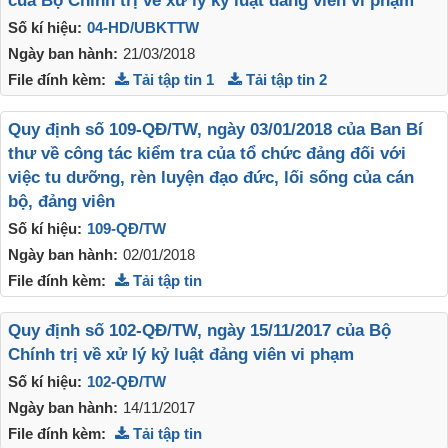
của Bộ Chính trị về xử lý kỷ luật đảng viên vi phạm
Số kí hiệu:
04-HD/UBKTTW
Ngày ban hành:
21/03/2018
File đính kèm:
Tải tập tin 1
Tải tập tin 2
Quy định số 109-QĐ/TW, ngày 03/01/2018 của Ban Bí
thư về công tác kiểm tra của tổ chức đảng đối với
việc tu dưỡng, rèn luyện đạo đức, lối sống của cán
bộ, đảng viên
Số kí hiệu:
109-QĐ/TW
Ngày ban hành:
02/01/2018
File đính kèm:
Tải tập tin
Quy định số 102-QĐ/TW, ngày 15/11/2017 của Bộ
Chính trị về xử lý kỷ luật đảng viên vi phạm
Số kí hiệu:
102-QĐ/TW
Ngày ban hành:
14/11/2017
File đính kèm:
Tải tập tin